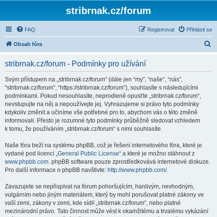
stribrnak.cz/forum
FAQ
Registrovat
Přihlásit se
H
Obsah fóra
l
stribrnak.cz/forum - Podmínky pro užívání
e
d
Svým přístupem na „stribrnak.cz/forum“ (dále jen “my”, “naše”, “nás”,
“stribrnak.cz/forum”, “https://stribrnak.cz/forum”), souhlasíte s následujícími
a
podmínkami. Pokud nesouhlasíte, neprodleně opusťte „stribrnak.cz/forum“,
t
nevstupujte na něj a nepoužívejte jej. Vyhrazujeme si právo tyto podmínky
kdykoliv změnit a učiníme vše potřebné pro to, abychom vás o této změně
informovali. Přesto je rozumné tyto podmínky průběžně sledovat vzhledem
k tomu, že používáním „stribrnak.cz/forum“ s nimi souhlasíte.
Naše fóra beží na systému phpBB, což je řešení internetového fóra, které je
vydané pod licencí „
General Public License
“ a které je možno stáhnout z
www.phpbb.com
. phpBB software pouze zprostředkovává internetové diskuze.
Pro další informace o phpBB navštivte:
http://www.phpbb.com/
.
Zavazujete se nepřispívat na fórum pohoršujícím, hanlivým, nevhodným,
vulgárním nebo jiným materiálem, který by mohl porušovat platné zákony ve
vaší zemi, zákony v zemi, kde sídlí „stribrnak.cz/forum“, nebo platné
mezinárodní právo. Tato činnost může vést k okamžitému a trvalému vykázání