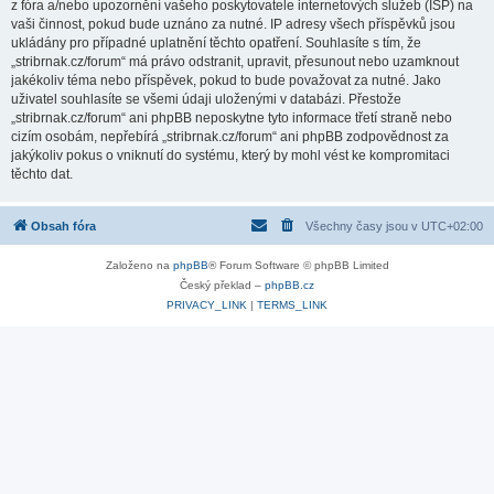
z fóra a/nebo upozornění vašeho poskytovatele internetových služeb (ISP) na
vaši činnost, pokud bude uznáno za nutné. IP adresy všech příspěvků jsou
ukládány pro případné uplatnění těchto opatření. Souhlasíte s tím, že
„stribrnak.cz/forum“ má právo odstranit, upravit, přesunout nebo uzamknout
jakékoliv téma nebo příspěvek, pokud to bude považovat za nutné. Jako
uživatel souhlasíte se všemi údaji uloženými v databázi. Přestože
„stribrnak.cz/forum“ ani phpBB neposkytne tyto informace třetí straně nebo
cizím osobám, nepřebírá „stribrnak.cz/forum“ ani phpBB zodpovědnost za
jakýkoliv pokus o vniknutí do systému, který by mohl vést ke kompromitaci
těchto dat.
Obsah fóra
Všechny časy jsou v
UTC+02:00
Založeno na
phpBB
® Forum Software © phpBB Limited
Český překlad –
phpBB.cz
PRIVACY_LINK
|
TERMS_LINK