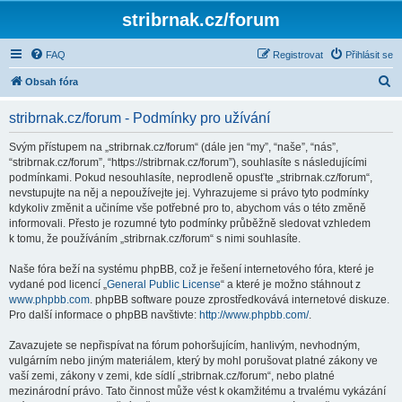
stribrnak.cz/forum
FAQ
Registrovat
Přihlásit se
H
Obsah fóra
l
stribrnak.cz/forum - Podmínky pro užívání
e
d
Svým přístupem na „stribrnak.cz/forum“ (dále jen “my”, “naše”, “nás”,
“stribrnak.cz/forum”, “https://stribrnak.cz/forum”), souhlasíte s následujícími
a
podmínkami. Pokud nesouhlasíte, neprodleně opusťte „stribrnak.cz/forum“,
t
nevstupujte na něj a nepoužívejte jej. Vyhrazujeme si právo tyto podmínky
kdykoliv změnit a učiníme vše potřebné pro to, abychom vás o této změně
informovali. Přesto je rozumné tyto podmínky průběžně sledovat vzhledem
k tomu, že používáním „stribrnak.cz/forum“ s nimi souhlasíte.
Naše fóra beží na systému phpBB, což je řešení internetového fóra, které je
vydané pod licencí „
General Public License
“ a které je možno stáhnout z
www.phpbb.com
. phpBB software pouze zprostředkovává internetové diskuze.
Pro další informace o phpBB navštivte:
http://www.phpbb.com/
.
Zavazujete se nepřispívat na fórum pohoršujícím, hanlivým, nevhodným,
vulgárním nebo jiným materiálem, který by mohl porušovat platné zákony ve
vaší zemi, zákony v zemi, kde sídlí „stribrnak.cz/forum“, nebo platné
mezinárodní právo. Tato činnost může vést k okamžitému a trvalému vykázání