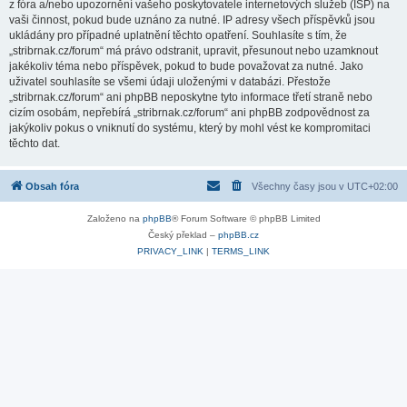
z fóra a/nebo upozornění vašeho poskytovatele internetových služeb (ISP) na
vaši činnost, pokud bude uznáno za nutné. IP adresy všech příspěvků jsou
ukládány pro případné uplatnění těchto opatření. Souhlasíte s tím, že
„stribrnak.cz/forum“ má právo odstranit, upravit, přesunout nebo uzamknout
jakékoliv téma nebo příspěvek, pokud to bude považovat za nutné. Jako
uživatel souhlasíte se všemi údaji uloženými v databázi. Přestože
„stribrnak.cz/forum“ ani phpBB neposkytne tyto informace třetí straně nebo
cizím osobám, nepřebírá „stribrnak.cz/forum“ ani phpBB zodpovědnost za
jakýkoliv pokus o vniknutí do systému, který by mohl vést ke kompromitaci
těchto dat.
Obsah fóra
Všechny časy jsou v
UTC+02:00
Založeno na
phpBB
® Forum Software © phpBB Limited
Český překlad –
phpBB.cz
PRIVACY_LINK
|
TERMS_LINK