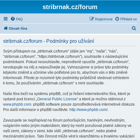
stribrnak.cz/forum
FAQ
Registrovat
Přihlásit se
H
Obsah fóra
l
stribrnak.cz/forum - Podmínky pro užívání
e
d
Svým přístupem na „stribrnak.cz/forum“ (dále jen “my”, “naše”, “nás”,
“stribrnak.cz/forum”, “https://stribrnak.cz/forum”), souhlasíte s následujícími
a
podmínkami. Pokud nesouhlasíte, neprodleně opusťte „stribrnak.cz/forum“,
t
nevstupujte na něj a nepoužívejte jej. Vyhrazujeme si právo tyto podmínky
kdykoliv změnit a učiníme vše potřebné pro to, abychom vás o této změně
informovali. Přesto je rozumné tyto podmínky průběžně sledovat vzhledem
k tomu, že používáním „stribrnak.cz/forum“ s nimi souhlasíte.
Naše fóra beží na systému phpBB, což je řešení internetového fóra, které je
vydané pod licencí „
General Public License
“ a které je možno stáhnout z
www.phpbb.com
. phpBB software pouze zprostředkovává internetové diskuze.
Pro další informace o phpBB navštivte:
http://www.phpbb.com/
.
Zavazujete se nepřispívat na fórum pohoršujícím, hanlivým, nevhodným,
vulgárním nebo jiným materiálem, který by mohl porušovat platné zákony ve
vaší zemi, zákony v zemi, kde sídlí „stribrnak.cz/forum“, nebo platné
mezinárodní právo. Tato činnost může vést k okamžitému a trvalému vykázání