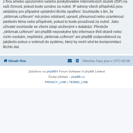
z fóra a/nebo upozornění vašeho poskytovatele internetových služeb (ISP) na
vaši činnost, pokud bude uznáno za nutné. IP adresy všech příspěvků jsou
ukládány pro případné uplatnění těchto opatření. Souhlasíte s tím, že
„stribrnak.cz/forum“ má právo odstranit, upravit, přesunout nebo uzamknout
jakékoliv téma nebo příspěvek, pokud to bude považovat za nutné. Jako
uživatel souhlasíte se všemi údaji uloženými v databázi. Přestože
„stribrnak.cz/forum“ ani phpBB neposkytne tyto informace třetí straně nebo
cizím osobám, nepřebírá „stribrnak.cz/forum“ ani phpBB zodpovědnost za
jakýkoliv pokus o vniknutí do systému, který by mohl vést ke kompromitaci
těchto dat.
Obsah fóra
Všechny časy jsou v
UTC+02:00
Založeno na
phpBB
® Forum Software © phpBB Limited
Český překlad –
phpBB.cz
PRIVACY_LINK
|
TERMS_LINK