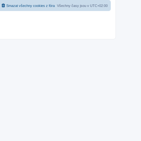
Smazat všechny cookies z fóra
Všechny časy jsou v
UTC+02:00