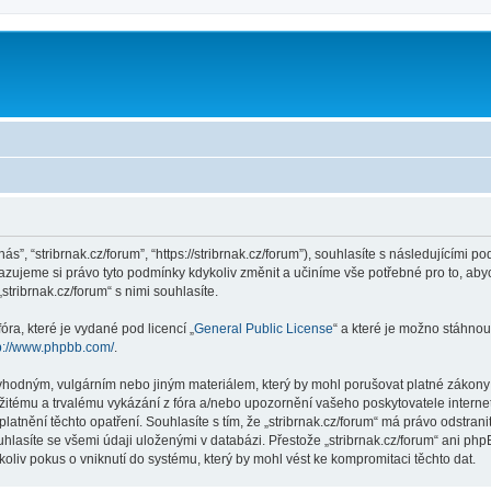
m
nás”, “stribrnak.cz/forum”, “https://stribrnak.cz/forum”), souhlasíte s následujícím
hrazujeme si právo tyto podmínky kdykoliv změnit a učiníme vše potřebné pro to, ab
ribrnak.cz/forum“ s nimi souhlasíte.
ra, které je vydané pod licencí „
General Public License
“ a které je možno stáhnou
p://www.phpbb.com/
.
hodným, vulgárním nebo jiným materiálem, který by mohl porušovat platné zákony ve
žitému a trvalému vykázání z fóra a/nebo upozornění vašeho poskytovatele interne
latnění těchto opatření. Souhlasíte s tím, že „stribrnak.cz/forum“ má právo odstra
hlasíte se všemi údaji uloženými v databázi. Přestože „stribrnak.cz/forum“ ani php
oliv pokus o vniknutí do systému, který by mohl vést ke kompromitaci těchto dat.