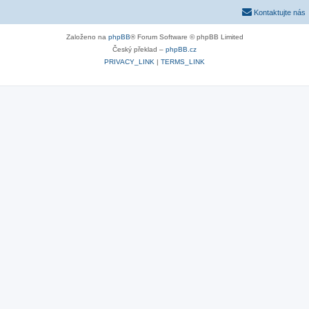
Kontaktujte nás
Založeno na
phpBB
® Forum Software © phpBB Limited
Český překlad –
phpBB.cz
PRIVACY_LINK
|
TERMS_LINK