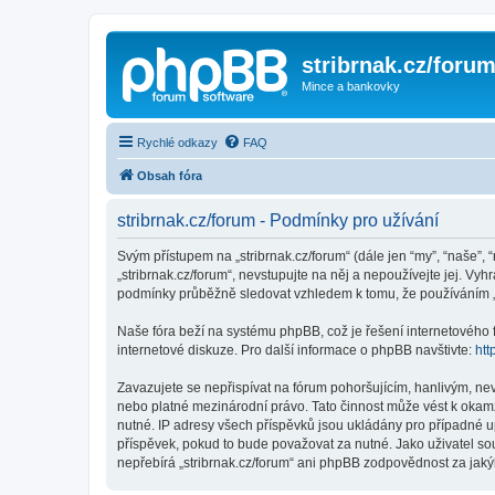
stribrnak.cz/foru
Mince a bankovky
Rychlé odkazy
FAQ
Obsah fóra
stribrnak.cz/forum - Podmínky pro užívání
Svým přístupem na „stribrnak.cz/forum“ (dále jen “my”, “naše”, “
„stribrnak.cz/forum“, nevstupujte na něj a nepoužívejte jej. Vy
podmínky průběžně sledovat vzhledem k tomu, že používáním „st
Naše fóra beží na systému phpBB, což je řešení internetového fó
internetové diskuze. Pro další informace o phpBB navštivte:
htt
Zavazujete se nepřispívat na fórum pohoršujícím, hanlivým, nev
nebo platné mezinárodní právo. Tato činnost může vést k okam
nutné. IP adresy všech příspěvků jsou ukládány pro případné up
příspěvek, pokud to bude považovat za nutné. Jako uživatel sou
nepřebírá „stribrnak.cz/forum“ ani phpBB zodpovědnost za jakýk