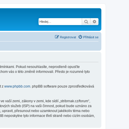
Hledat
Pokročilé hledání
Registrovat
Přihlásit se
i podmínkami. Pokud nesouhlasíte, neprodleně opusťte
ychom vás o této změně informovali. Přesto je rozumné tyto
t z
www.phpbb.com
. phpBB software pouze zprostředkovává
 vaší zemi, zákony v zemi, kde sídlí „stribrnak.cz/forum“,
tových služeb (ISP) na vaši činnost, pokud bude uznáno za
nit, upravit, přesunout nebo uzamknout jakékoliv téma nebo
BB neposkytne tyto informace třetí straně nebo cizím osobám,