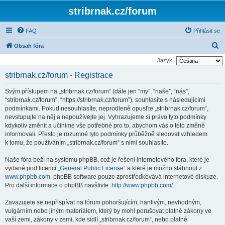
stribrnak.cz/forum
FAQ
Přihlásit se
H
Obsah fóra
l
Jazyk:
e
stribrnak.cz/forum - Registrace
d
Svým přístupem na „stribrnak.cz/forum“ (dále jen “my”, “naše”, “nás”,
a
“stribrnak.cz/forum”, “https://stribrnak.cz/forum”), souhlasíte s následujícími
t
podmínkami. Pokud nesouhlasíte, neprodleně opusťte „stribrnak.cz/forum“,
nevstupujte na něj a nepoužívejte jej. Vyhrazujeme si právo tyto podmínky
kdykoliv změnit a učiníme vše potřebné pro to, abychom vás o této změně
informovali. Přesto je rozumné tyto podmínky průběžně sledovat vzhledem
k tomu, že používáním „stribrnak.cz/forum“ s nimi souhlasíte.
Naše fóra beží na systému phpBB, což je řešení internetového fóra, které je
vydané pod licencí „
General Public License
“ a které je možno stáhnout z
www.phpbb.com
. phpBB software pouze zprostředkovává internetové diskuze.
Pro další informace o phpBB navštivte:
http://www.phpbb.com/
.
Zavazujete se nepřispívat na fórum pohoršujícím, hanlivým, nevhodným,
vulgárním nebo jiným materiálem, který by mohl porušovat platné zákony ve
vaší zemi, zákony v zemi, kde sídlí „stribrnak.cz/forum“, nebo platné