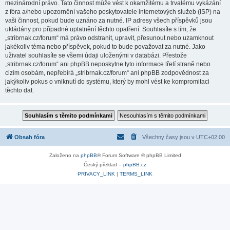
mezinárodní právo. Tato činnost může vést k okamžitému a trvalému vykázání
z fóra a/nebo upozornění vašeho poskytovatele internetových služeb (ISP) na
vaši činnost, pokud bude uznáno za nutné. IP adresy všech příspěvků jsou
ukládány pro případné uplatnění těchto opatření. Souhlasíte s tím, že
„stribrnak.cz/forum“ má právo odstranit, upravit, přesunout nebo uzamknout
jakékoliv téma nebo příspěvek, pokud to bude považovat za nutné. Jako
uživatel souhlasíte se všemi údaji uloženými v databázi. Přestože
„stribrnak.cz/forum“ ani phpBB neposkytne tyto informace třetí straně nebo
cizím osobám, nepřebírá „stribrnak.cz/forum“ ani phpBB zodpovědnost za
jakýkoliv pokus o vniknutí do systému, který by mohl vést ke kompromitaci
těchto dat.
Obsah fóra
Všechny časy jsou v
UTC+02:00
Založeno na
phpBB
® Forum Software © phpBB Limited
Český překlad –
phpBB.cz
PRIVACY_LINK
|
TERMS_LINK