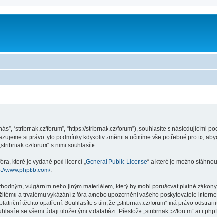
m
nás”, “stribrnak.cz/forum”, “https://stribrnak.cz/forum”), souhlasíte s následujícím
hrazujeme si právo tyto podmínky kdykoliv změnit a učiníme vše potřebné pro to, ab
ribrnak.cz/forum“ s nimi souhlasíte.
ra, které je vydané pod licencí „
General Public License
“ a které je možno stáhnou
p://www.phpbb.com/
.
hodným, vulgárním nebo jiným materiálem, který by mohl porušovat platné zákony ve
žitému a trvalému vykázání z fóra a/nebo upozornění vašeho poskytovatele interne
latnění těchto opatření. Souhlasíte s tím, že „stribrnak.cz/forum“ má právo odstra
hlasíte se všemi údaji uloženými v databázi. Přestože „stribrnak.cz/forum“ ani php