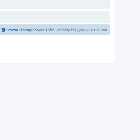
Smazat všechny cookies z fóra
Všechny časy jsou v
UTC+02:00