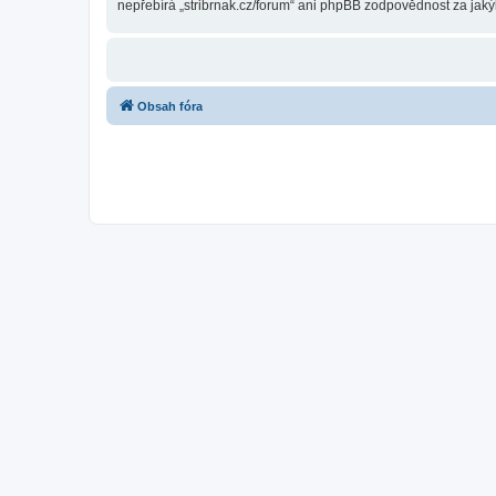
nepřebírá „stribrnak.cz/forum“ ani phpBB zodpovědnost za jakýk
Obsah fóra