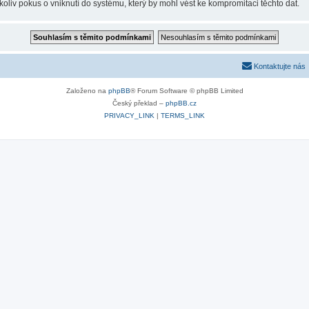
oliv pokus o vniknutí do systému, který by mohl vést ke kompromitaci těchto dat.
Kontaktujte nás
Založeno na
phpBB
® Forum Software © phpBB Limited
Český překlad –
phpBB.cz
PRIVACY_LINK
|
TERMS_LINK