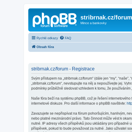
stribrnak.cz/foru
Mince a bankovky
Rychlé odkazy
FAQ
Obsah fóra
stribrnak.cz/forum - Registrace
Svým přístupem na „stribrnak.cz/forum“ (dále jen “my”, “naše”, “
„stribrnak.cz/forum“, nevstupujte na něj a nepoužívejte jej. Vy
podmínky průběžně sledovat vzhledem k tomu, že používáním „st
Naše fóra beží na systému phpBB, což je řešení internetového fó
internetové diskuze. Pro další informace o phpBB navštivte:
htt
Zavazujete se nepřispívat na fórum pohoršujícím, hanlivým, nev
nebo platné mezinárodní právo. Tato činnost může vést k okam
nutné. IP adresy všech příspěvků jsou ukládány pro případné up
příspěvek, pokud to bude považovat za nutné. Jako uživatel sou