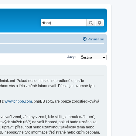
Hledat
Pokročilé hledání
Přihlásit se
Jazyk:
i podmínkami. Pokud nesouhlasíte, neprodleně opusťte
ychom vás o této změně informovali. Přesto je rozumné tyto
t z
www.phpbb.com
. phpBB software pouze zprostředkovává
 vaší zemi, zákony v zemi, kde sídlí „stribrnak.cz/forum“,
tových služeb (ISP) na vaši činnost, pokud bude uznáno za
nit, upravit, přesunout nebo uzamknout jakékoliv téma nebo
BB neposkytne tyto informace třetí straně nebo cizím osobám,