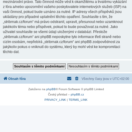
mezinárodní právo. Tato činnost může vést k okamžitému a trvalému vykázání
z fóra a/nebo upozornění vašeho poskytovatele internetových služeb (ISP) na
vaši činnost, pokud bude uznáno za nutné. IP adresy všech příspěvků jsou
ukládány pro případné uplatnění těchto opatření. Souhlasíte s tím, že
„stribrnak.cz/forum“ má právo odstranit, upravit, přesunout nebo uzamknout
jakékoliv téma nebo příspěvek, pokud to bude považovat za nutné. Jako
uživatel souhlasíte se všemi údaji uloženými v databázi. Přestože
„stribrnak.cz/forum“ ani phpBB neposkytne tyto informace třetí straně nebo
cizím osobám, nepřebírá „stribrnak.cz/forum“ ani phpBB zodpovědnost za
jakýkoliv pokus o vniknutí do systému, který by mohl vést ke kompromitaci
těchto dat.
Obsah fóra
Všechny časy jsou v
UTC+02:00
Založeno na
phpBB
® Forum Software © phpBB Limited
Český překlad –
phpBB.cz
PRIVACY_LINK
|
TERMS_LINK