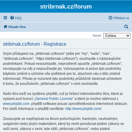
stribrnak.cz/forum
FAQ
Přihlásit se
H
Obsah fóra
l
Jazyk:
e
stribrnak.cz/forum - Registrace
d
Svým přístupem na „stribrnak.cz/forum“ (dále jen “my”, “naše”, “nás”,
a
“stribrnak.cz/forum”, “https://stribrnak.cz/forum”), souhlasíte s následujícími
t
podmínkami. Pokud nesouhlasíte, neprodleně opusťte „stribrnak.cz/forum“,
nevstupujte na něj a nepoužívejte jej. Vyhrazujeme si právo tyto podmínky
kdykoliv změnit a učiníme vše potřebné pro to, abychom vás o této změně
informovali. Přesto je rozumné tyto podmínky průběžně sledovat vzhledem
k tomu, že používáním „stribrnak.cz/forum“ s nimi souhlasíte.
Naše fóra beží na systému phpBB, což je řešení internetového fóra, které je
vydané pod licencí „
General Public License
“ a které je možno stáhnout z
www.phpbb.com
. phpBB software pouze zprostředkovává internetové diskuze.
Pro další informace o phpBB navštivte:
http://www.phpbb.com/
.
Zavazujete se nepřispívat na fórum pohoršujícím, hanlivým, nevhodným,
vulgárním nebo jiným materiálem, který by mohl porušovat platné zákony ve
vaší zemi, zákony v zemi, kde sídlí „stribrnak.cz/forum“, nebo platné