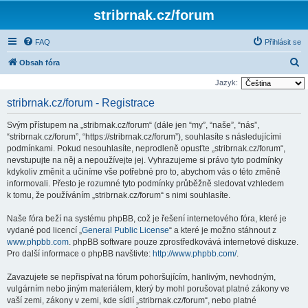
stribrnak.cz/forum
FAQ
Přihlásit se
H
Obsah fóra
l
Jazyk:
e
stribrnak.cz/forum - Registrace
d
Svým přístupem na „stribrnak.cz/forum“ (dále jen “my”, “naše”, “nás”,
a
“stribrnak.cz/forum”, “https://stribrnak.cz/forum”), souhlasíte s následujícími
t
podmínkami. Pokud nesouhlasíte, neprodleně opusťte „stribrnak.cz/forum“,
nevstupujte na něj a nepoužívejte jej. Vyhrazujeme si právo tyto podmínky
kdykoliv změnit a učiníme vše potřebné pro to, abychom vás o této změně
informovali. Přesto je rozumné tyto podmínky průběžně sledovat vzhledem
k tomu, že používáním „stribrnak.cz/forum“ s nimi souhlasíte.
Naše fóra beží na systému phpBB, což je řešení internetového fóra, které je
vydané pod licencí „
General Public License
“ a které je možno stáhnout z
www.phpbb.com
. phpBB software pouze zprostředkovává internetové diskuze.
Pro další informace o phpBB navštivte:
http://www.phpbb.com/
.
Zavazujete se nepřispívat na fórum pohoršujícím, hanlivým, nevhodným,
vulgárním nebo jiným materiálem, který by mohl porušovat platné zákony ve
vaší zemi, zákony v zemi, kde sídlí „stribrnak.cz/forum“, nebo platné