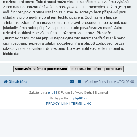
mezinárodní právo. Tato činnost může vést k okamžitému a trvalému vykázání
z fóra a/nebo upozornění vašeho poskytovatele internetových služeb (ISP) na
vaši činnost, pokud bude uznáno za nutné. IP adresy všech příspěvků jsou
ukládány pro případné uplatnění těchto opatření. Souhlasíte s tím, že
„stribrnak.cz/forum“ má právo odstranit, upravit, přesunout nebo uzamknout
jakékoliv téma nebo příspěvek, pokud to bude považovat za nutné. Jako
uživatel souhlasíte se všemi údaji uloženými v databázi. Přestože
„stribrnak.cz/forum“ ani phpBB neposkytne tyto informace třetí straně nebo
cizím osobám, nepřebírá „stribrnak.cz/forum“ ani phpBB zodpovědnost za
jakýkoliv pokus o vniknutí do systému, který by mohl vést ke kompromitaci
těchto dat.
Obsah fóra
Všechny časy jsou v
UTC+02:00
Založeno na
phpBB
® Forum Software © phpBB Limited
Český překlad –
phpBB.cz
PRIVACY_LINK
|
TERMS_LINK