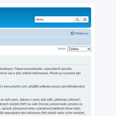
Hledat
Pokročilé hledání
Přihlásit se
Jazyk:
i podmínkami. Pokud nesouhlasíte, neprodleně opusťte
ychom vás o této změně informovali. Přesto je rozumné tyto
t z
www.phpbb.com
. phpBB software pouze zprostředkovává
 vaší zemi, zákony v zemi, kde sídlí „stribrnak.cz/forum“,
tových služeb (ISP) na vaši činnost, pokud bude uznáno za
nit, upravit, přesunout nebo uzamknout jakékoliv téma nebo
BB neposkytne tyto informace třetí straně nebo cizím osobám,