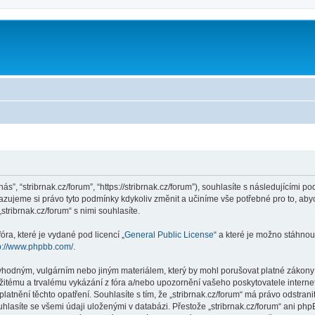
m
nás”, “stribrnak.cz/forum”, “https://stribrnak.cz/forum”), souhlasíte s následujícím
hrazujeme si právo tyto podmínky kdykoliv změnit a učiníme vše potřebné pro to, ab
ribrnak.cz/forum“ s nimi souhlasíte.
ra, které je vydané pod licencí „
General Public License
“ a které je možno stáhnou
p://www.phpbb.com/
.
hodným, vulgárním nebo jiným materiálem, který by mohl porušovat platné zákony ve
žitému a trvalému vykázání z fóra a/nebo upozornění vašeho poskytovatele interne
latnění těchto opatření. Souhlasíte s tím, že „stribrnak.cz/forum“ má právo odstra
hlasíte se všemi údaji uloženými v databázi. Přestože „stribrnak.cz/forum“ ani php