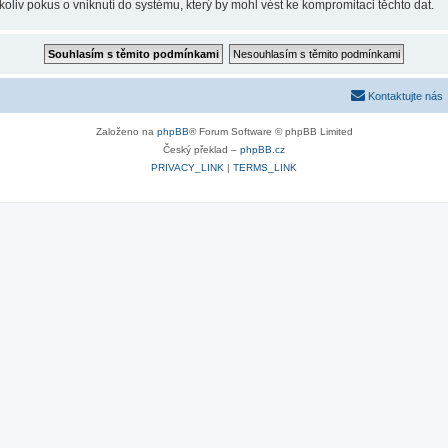
oliv pokus o vniknutí do systému, který by mohl vést ke kompromitaci těchto dat.
Kontaktujte nás
Založeno na
phpBB
® Forum Software © phpBB Limited
Český překlad –
phpBB.cz
PRIVACY_LINK
|
TERMS_LINK