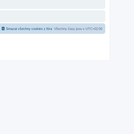
Smazat všechny cookies z fóra
Všechny časy jsou v
UTC+02:00