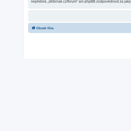
nepřebírá „stribrnak.cz/forum“ ani phpBB zodpovědnost za jakýk
Obsah fóra