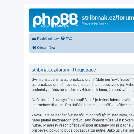
stribrnak.cz/foru
Mince a bankovky
Rychlé odkazy
FAQ
Obsah fóra
stribrnak.cz/forum - Registrace
Svým přístupem na „stribrnak.cz/forum“ (dále jen “my”, “naše”, “
„stribrnak.cz/forum“, nevstupujte na něj a nepoužívejte jej. Vy
podmínky průběžně sledovat vzhledem k tomu, že používáním „st
Naše fóra beží na systému phpBB, což je řešení internetového fó
internetové diskuze. Pro další informace o phpBB navštivte:
htt
Zavazujete se nepřispívat na fórum pohoršujícím, hanlivým, nev
nebo platné mezinárodní právo. Tato činnost může vést k okam
nutné. IP adresy všech příspěvků jsou ukládány pro případné up
příspěvek, pokud to bude považovat za nutné. Jako uživatel sou