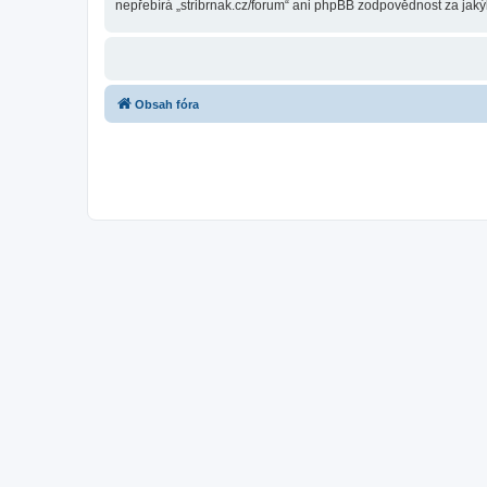
nepřebírá „stribrnak.cz/forum“ ani phpBB zodpovědnost za jakýk
Obsah fóra