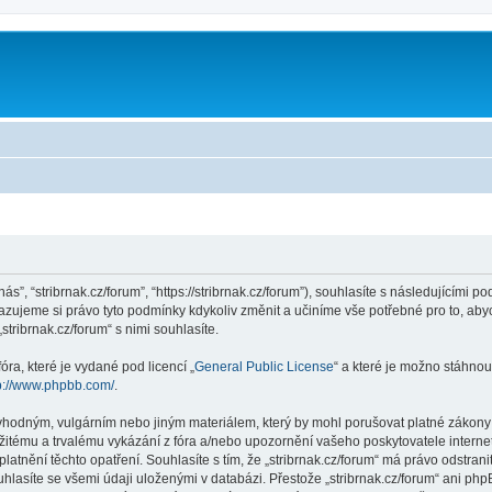
m
nás”, “stribrnak.cz/forum”, “https://stribrnak.cz/forum”), souhlasíte s následujícím
hrazujeme si právo tyto podmínky kdykoliv změnit a učiníme vše potřebné pro to, ab
ribrnak.cz/forum“ s nimi souhlasíte.
ra, které je vydané pod licencí „
General Public License
“ a které je možno stáhnou
p://www.phpbb.com/
.
hodným, vulgárním nebo jiným materiálem, který by mohl porušovat platné zákony ve
žitému a trvalému vykázání z fóra a/nebo upozornění vašeho poskytovatele interne
latnění těchto opatření. Souhlasíte s tím, že „stribrnak.cz/forum“ má právo odstra
hlasíte se všemi údaji uloženými v databázi. Přestože „stribrnak.cz/forum“ ani php