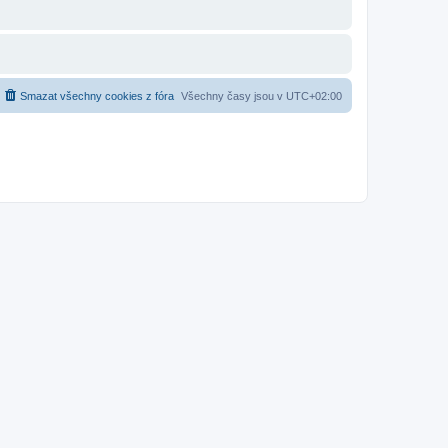
Smazat všechny cookies z fóra
Všechny časy jsou v
UTC+02:00