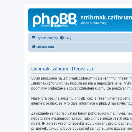
stribrnak.cz/foru
Mince a bankovky
Rychlé odkazy
FAQ
Obsah fóra
stribrnak.cz/forum - Registrace
Svým přístupem na „stribrnak.cz/forum“ (dále jen “my”, “naše”, “
„stribrnak.cz/forum“, nevstupujte na něj a nepoužívejte jej. Vy
podmínky průběžně sledovat vzhledem k tomu, že používáním „st
Naše fóra beží na systému phpBB, což je řešení internetového fó
internetové diskuze. Pro další informace o phpBB navštivte:
htt
Zavazujete se nepřispívat na fórum pohoršujícím, hanlivým, nev
nebo platné mezinárodní právo. Tato činnost může vést k okam
nutné. IP adresy všech příspěvků jsou ukládány pro případné up
příspěvek, pokud to bude považovat za nutné. Jako uživatel sou