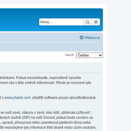
Hledat
Pokročilé hledání
Přihlásit se
Jazyk:
i podmínkami. Pokud nesouhlasíte, neprodleně opusťte
ychom vás o této změně informovali. Přesto je rozumné tyto
t z
www.phpbb.com
. phpBB software pouze zprostředkovává
 vaší zemi, zákony v zemi, kde sídlí „stribrnak.cz/forum“,
tových služeb (ISP) na vaši činnost, pokud bude uznáno za
nit, upravit, přesunout nebo uzamknout jakékoliv téma nebo
BB neposkytne tyto informace třetí straně nebo cizím osobám,