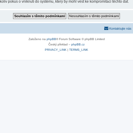
oliv pokus o vniknutí do systému, který by mohl vést ke kompromitaci těchto dat.
Kontaktujte nás
Založeno na
phpBB
® Forum Software © phpBB Limited
Český překlad –
phpBB.cz
PRIVACY_LINK
|
TERMS_LINK