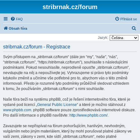
stribrnak.cz/forum
FAQ
Přihlásit se
H
Obsah fóra
l
Jazyk:
e
stribrnak.cz/forum - Registrace
d
Svým přístupem na „stribrnak.cz/forum“ (dále jen “my”, “naše”, “nás”,
a
“stribrnak.cz/forum”, “https://stribrnak.cz/forum”), souhlasíte s následujícími
t
podmínkami. Pokud nesouhlasíte, neprodleně opusťte „stribrnak.cz/forum“,
nevstupujte na něj a nepoužívejte jej. Vyhrazujeme si právo tyto podmínky
kdykoliv změnit a učiníme vše potřebné pro to, abychom vás o této změně
informovali. Přesto je rozumné tyto podmínky průběžně sledovat vzhledem
k tomu, že používáním „stribrnak.cz/forum“ s nimi souhlasíte.
Naše fóra beží na systému phpBB, což je řešení internetového fóra, které je
vydané pod licencí „
General Public License
“ a které je možno stáhnout z
www.phpbb.com
. phpBB software pouze zprostředkovává internetové diskuze.
Pro další informace o phpBB navštivte:
http://www.phpbb.com/
.
Zavazujete se nepřispívat na fórum pohoršujícím, hanlivým, nevhodným,
vulgárním nebo jiným materiálem, který by mohl porušovat platné zákony ve
vaší zemi, zákony v zemi, kde sídlí „stribrnak.cz/forum“, nebo platné