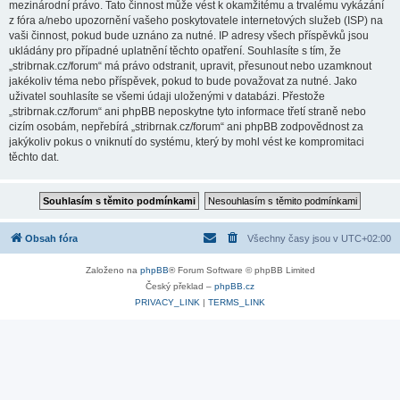
mezinárodní právo. Tato činnost může vést k okamžitému a trvalému vykázání
z fóra a/nebo upozornění vašeho poskytovatele internetových služeb (ISP) na
vaši činnost, pokud bude uznáno za nutné. IP adresy všech příspěvků jsou
ukládány pro případné uplatnění těchto opatření. Souhlasíte s tím, že
„stribrnak.cz/forum“ má právo odstranit, upravit, přesunout nebo uzamknout
jakékoliv téma nebo příspěvek, pokud to bude považovat za nutné. Jako
uživatel souhlasíte se všemi údaji uloženými v databázi. Přestože
„stribrnak.cz/forum“ ani phpBB neposkytne tyto informace třetí straně nebo
cizím osobám, nepřebírá „stribrnak.cz/forum“ ani phpBB zodpovědnost za
jakýkoliv pokus o vniknutí do systému, který by mohl vést ke kompromitaci
těchto dat.
Obsah fóra
Všechny časy jsou v
UTC+02:00
Založeno na
phpBB
® Forum Software © phpBB Limited
Český překlad –
phpBB.cz
PRIVACY_LINK
|
TERMS_LINK