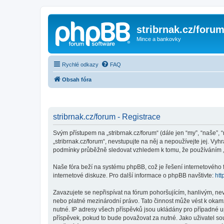
stribrnak.cz/foru
Mince a bankovky
Rychlé odkazy
FAQ
Obsah fóra
stribrnak.cz/forum - Registrace
Svým přístupem na „stribrnak.cz/forum“ (dále jen “my”, “naše”, “
„stribrnak.cz/forum“, nevstupujte na něj a nepoužívejte jej. Vy
podmínky průběžně sledovat vzhledem k tomu, že používáním „st
Naše fóra beží na systému phpBB, což je řešení internetového fó
internetové diskuze. Pro další informace o phpBB navštivte:
htt
Zavazujete se nepřispívat na fórum pohoršujícím, hanlivým, nev
nebo platné mezinárodní právo. Tato činnost může vést k okam
nutné. IP adresy všech příspěvků jsou ukládány pro případné up
příspěvek, pokud to bude považovat za nutné. Jako uživatel sou