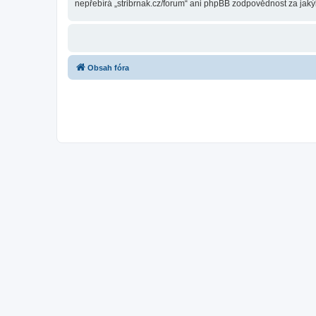
nepřebírá „stribrnak.cz/forum“ ani phpBB zodpovědnost za jakýk
Obsah fóra