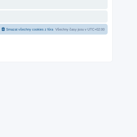
Smazat všechny cookies z fóra
Všechny časy jsou v
UTC+02:00