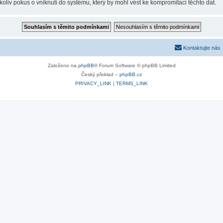
oliv pokus o vniknutí do systému, který by mohl vést ke kompromitaci těchto dat.
Kontaktujte nás
Založeno na
phpBB
® Forum Software © phpBB Limited
Český překlad –
phpBB.cz
PRIVACY_LINK
|
TERMS_LINK