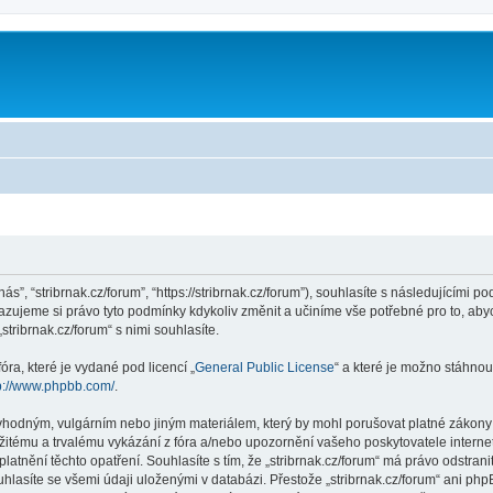
m
nás”, “stribrnak.cz/forum”, “https://stribrnak.cz/forum”), souhlasíte s následujícím
hrazujeme si právo tyto podmínky kdykoliv změnit a učiníme vše potřebné pro to, ab
ribrnak.cz/forum“ s nimi souhlasíte.
ra, které je vydané pod licencí „
General Public License
“ a které je možno stáhnou
p://www.phpbb.com/
.
hodným, vulgárním nebo jiným materiálem, který by mohl porušovat platné zákony ve
žitému a trvalému vykázání z fóra a/nebo upozornění vašeho poskytovatele interne
latnění těchto opatření. Souhlasíte s tím, že „stribrnak.cz/forum“ má právo odstra
hlasíte se všemi údaji uloženými v databázi. Přestože „stribrnak.cz/forum“ ani php