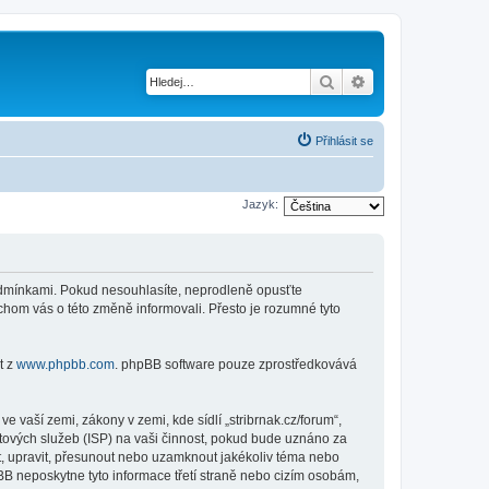
Hledat
Pokročilé hledání
Přihlásit se
Jazyk:
i podmínkami. Pokud nesouhlasíte, neprodleně opusťte
ychom vás o této změně informovali. Přesto je rozumné tyto
t z
www.phpbb.com
. phpBB software pouze zprostředkovává
 vaší zemi, zákony v zemi, kde sídlí „stribrnak.cz/forum“,
tových služeb (ISP) na vaši činnost, pokud bude uznáno za
nit, upravit, přesunout nebo uzamknout jakékoliv téma nebo
BB neposkytne tyto informace třetí straně nebo cizím osobám,