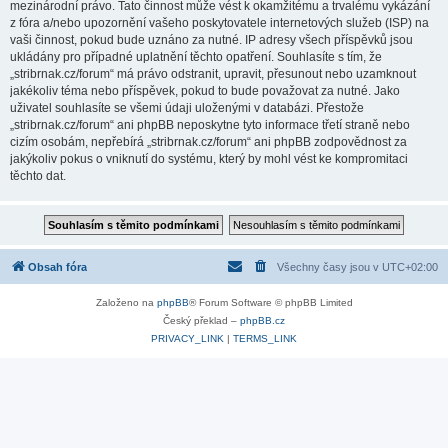
mezinárodní právo. Tato činnost může vést k okamžitému a trvalému vykázání
z fóra a/nebo upozornění vašeho poskytovatele internetových služeb (ISP) na
vaši činnost, pokud bude uznáno za nutné. IP adresy všech příspěvků jsou
ukládány pro případné uplatnění těchto opatření. Souhlasíte s tím, že
„stribrnak.cz/forum“ má právo odstranit, upravit, přesunout nebo uzamknout
jakékoliv téma nebo příspěvek, pokud to bude považovat za nutné. Jako
uživatel souhlasíte se všemi údaji uloženými v databázi. Přestože
„stribrnak.cz/forum“ ani phpBB neposkytne tyto informace třetí straně nebo
cizím osobám, nepřebírá „stribrnak.cz/forum“ ani phpBB zodpovědnost za
jakýkoliv pokus o vniknutí do systému, který by mohl vést ke kompromitaci
těchto dat.
Obsah fóra
Všechny časy jsou v
UTC+02:00
Založeno na
phpBB
® Forum Software © phpBB Limited
Český překlad –
phpBB.cz
PRIVACY_LINK
|
TERMS_LINK