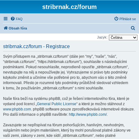
stribrnak.cz/forum
FAQ
Přihlásit se
H
Obsah fóra
l
Jazyk:
e
stribrnak.cz/forum - Registrace
d
Svým přístupem na „stribrnak.cz/forum“ (dále jen “my”, “naše”, “nás”,
a
“stribrnak.cz/forum”, “https://stribrnak.cz/forum”), souhlasíte s následujícími
t
podmínkami. Pokud nesouhlasíte, neprodleně opusťte „stribrnak.cz/forum“,
nevstupujte na něj a nepoužívejte jej. Vyhrazujeme si právo tyto podmínky
kdykoliv změnit a učiníme vše potřebné pro to, abychom vás o této změně
informovali. Přesto je rozumné tyto podmínky průběžně sledovat vzhledem
k tomu, že používáním „stribrnak.cz/forum“ s nimi souhlasíte.
Naše fóra beží na systému phpBB, což je řešení internetového fóra, které je
vydané pod licencí „
General Public License
“ a které je možno stáhnout z
www.phpbb.com
. phpBB software pouze zprostředkovává internetové diskuze.
Pro další informace o phpBB navštivte:
http://www.phpbb.com/
.
Zavazujete se nepřispívat na fórum pohoršujícím, hanlivým, nevhodným,
vulgárním nebo jiným materiálem, který by mohl porušovat platné zákony ve
vaší zemi, zákony v zemi, kde sídlí „stribrnak.cz/forum“, nebo platné