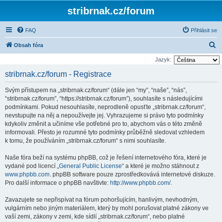
stribrnak.cz/forum
FAQ
Přihlásit se
H
Obsah fóra
l
Jazyk:
e
stribrnak.cz/forum - Registrace
d
Svým přístupem na „stribrnak.cz/forum“ (dále jen “my”, “naše”, “nás”,
a
“stribrnak.cz/forum”, “https://stribrnak.cz/forum”), souhlasíte s následujícími
t
podmínkami. Pokud nesouhlasíte, neprodleně opusťte „stribrnak.cz/forum“,
nevstupujte na něj a nepoužívejte jej. Vyhrazujeme si právo tyto podmínky
kdykoliv změnit a učiníme vše potřebné pro to, abychom vás o této změně
informovali. Přesto je rozumné tyto podmínky průběžně sledovat vzhledem
k tomu, že používáním „stribrnak.cz/forum“ s nimi souhlasíte.
Naše fóra beží na systému phpBB, což je řešení internetového fóra, které je
vydané pod licencí „
General Public License
“ a které je možno stáhnout z
www.phpbb.com
. phpBB software pouze zprostředkovává internetové diskuze.
Pro další informace o phpBB navštivte:
http://www.phpbb.com/
.
Zavazujete se nepřispívat na fórum pohoršujícím, hanlivým, nevhodným,
vulgárním nebo jiným materiálem, který by mohl porušovat platné zákony ve
vaší zemi, zákony v zemi, kde sídlí „stribrnak.cz/forum“, nebo platné