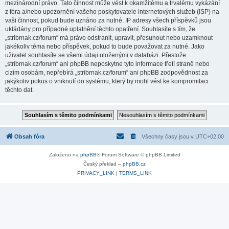
mezinárodní právo. Tato činnost může vést k okamžitému a trvalému vykázání
z fóra a/nebo upozornění vašeho poskytovatele internetových služeb (ISP) na
vaši činnost, pokud bude uznáno za nutné. IP adresy všech příspěvků jsou
ukládány pro případné uplatnění těchto opatření. Souhlasíte s tím, že
„stribrnak.cz/forum“ má právo odstranit, upravit, přesunout nebo uzamknout
jakékoliv téma nebo příspěvek, pokud to bude považovat za nutné. Jako
uživatel souhlasíte se všemi údaji uloženými v databázi. Přestože
„stribrnak.cz/forum“ ani phpBB neposkytne tyto informace třetí straně nebo
cizím osobám, nepřebírá „stribrnak.cz/forum“ ani phpBB zodpovědnost za
jakýkoliv pokus o vniknutí do systému, který by mohl vést ke kompromitaci
těchto dat.
Obsah fóra
Všechny časy jsou v
UTC+02:00
Založeno na
phpBB
® Forum Software © phpBB Limited
Český překlad –
phpBB.cz
PRIVACY_LINK
|
TERMS_LINK