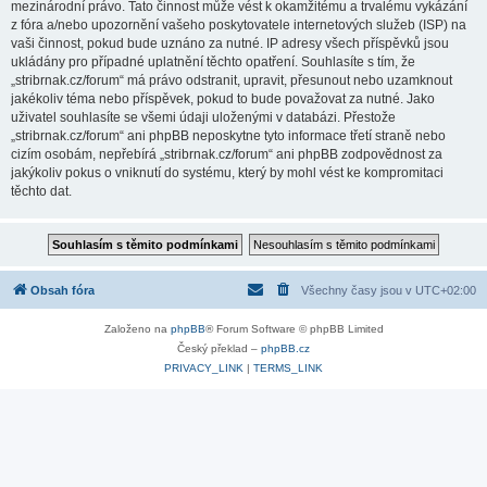
mezinárodní právo. Tato činnost může vést k okamžitému a trvalému vykázání
z fóra a/nebo upozornění vašeho poskytovatele internetových služeb (ISP) na
vaši činnost, pokud bude uznáno za nutné. IP adresy všech příspěvků jsou
ukládány pro případné uplatnění těchto opatření. Souhlasíte s tím, že
„stribrnak.cz/forum“ má právo odstranit, upravit, přesunout nebo uzamknout
jakékoliv téma nebo příspěvek, pokud to bude považovat za nutné. Jako
uživatel souhlasíte se všemi údaji uloženými v databázi. Přestože
„stribrnak.cz/forum“ ani phpBB neposkytne tyto informace třetí straně nebo
cizím osobám, nepřebírá „stribrnak.cz/forum“ ani phpBB zodpovědnost za
jakýkoliv pokus o vniknutí do systému, který by mohl vést ke kompromitaci
těchto dat.
Obsah fóra
Všechny časy jsou v
UTC+02:00
Založeno na
phpBB
® Forum Software © phpBB Limited
Český překlad –
phpBB.cz
PRIVACY_LINK
|
TERMS_LINK