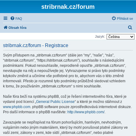
stribrnak.cz/forum
FAQ
Přihlásit se
H
Obsah fóra
l
Jazyk:
e
stribrnak.cz/forum - Registrace
d
Svým přístupem na „stribrnak.cz/forum“ (dále jen “my”, “naše”, “nás”,
a
“stribrnak.cz/forum”, “https://stribrnak.cz/forum”), souhlasíte s následujícími
t
podmínkami. Pokud nesouhlasíte, neprodleně opusťte „stribrnak.cz/forum“,
nevstupujte na něj a nepoužívejte jej. Vyhrazujeme si právo tyto podmínky
kdykoliv změnit a učiníme vše potřebné pro to, abychom vás o této změně
informovali. Přesto je rozumné tyto podmínky průběžně sledovat vzhledem
k tomu, že používáním „stribrnak.cz/forum“ s nimi souhlasíte.
Naše fóra beží na systému phpBB, což je řešení internetového fóra, které je
vydané pod licencí „
General Public License
“ a které je možno stáhnout z
www.phpbb.com
. phpBB software pouze zprostředkovává internetové diskuze.
Pro další informace o phpBB navštivte:
http://www.phpbb.com/
.
Zavazujete se nepřispívat na fórum pohoršujícím, hanlivým, nevhodným,
vulgárním nebo jiným materiálem, který by mohl porušovat platné zákony ve
vaší zemi, zákony v zemi, kde sídlí „stribrnak.cz/forum“, nebo platné