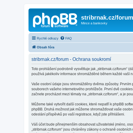
stribrnak.cz/foru
Mince a bankovky
Rychlé odkazy
FAQ
Obsah fóra
stribrnak.cz/forum - Ochrana soukromí
Toto prohlášení podrobně vysvětluje jak „stribrnak.cz/forum“ (dá
používá jakékoliv informace shromážděné během každé vaší n
Vaše osobní údaje jsou shromážděny dvěma způsoby. Prvním při 
souborech vašeho internetového prohlížeče. První dvě cookies o
začnete procházet mezi tématy na „stribrnak.cz/forum“, a je pou
Můžeme také vytvořit další cookies, které nepatří k phpBB softw
phpBB. Druhá možnost jak můžeme shromažďovat vaše osobní úda
odeslání příspěvků po vaší registrace, když jste přihlášeni.
Váš účet bude přinejmenším obsahovat uživatelské jméno, osobn
„stribrnak.cz/forum“ jsou chráněny zákony o ochraně osobních ú