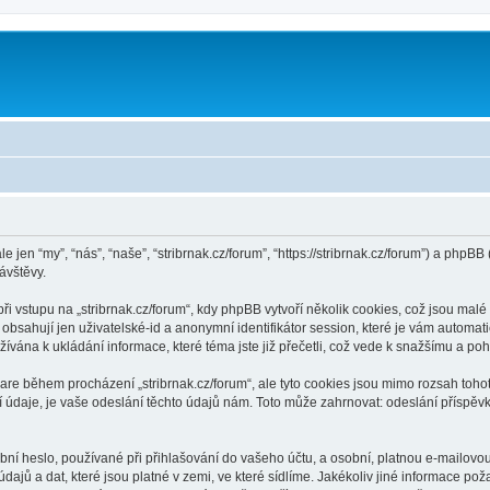
m
le jen “my”, “nás”, “naše”, “stribrnak.cz/forum”, “https://stribrnak.cz/forum”) a ph
ávštěvy.
vstupu na „stribrnak.cz/forum“, kdy phpBB vytvoří několik cookies, což jsou malé 
bsahují jen uživatelské-id a anonymní identifikátor session, které je vám automati
žívána k ukládání informace, které téma jste již přečetli, což vede k snažšímu a p
are během procházení „stribrnak.cz/forum“, ale tyto cookies jsou mimo rozsah tohot
je, je vaše odeslání těchto údajů nám. Toto může zahrnovat: odeslání příspěvků j
í heslo, používané při přihlašování do vašeho účtu, a osobní, platnou e-mailovo
dajů a dat, které jsou platné v zemi, ve které sídlíme. Jakékoliv jiné informace p