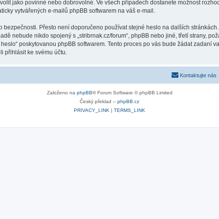
volit jako povinné nebo dobrovolné. Ve všech případech dostanete možnost rozhodn
ticky vytvářených e-mailů phpBB softwarem na váš e-mail.
o bezpečnosti. Přesto není doporučeno používat stejné heslo na dalších stránkách.
ípadě nebude nikdo spojený s „stribrnak.cz/forum“, phpBB nebo jiné, třetí strany, p
é heslo“ poskytovanou phpBB softwarem. Tento proces po vás bude žádat zadaní v
 přihlásit ke svému účtu.
Kontaktujte nás
Založeno na
phpBB
® Forum Software © phpBB Limited
Český překlad –
phpBB.cz
PRIVACY_LINK
|
TERMS_LINK