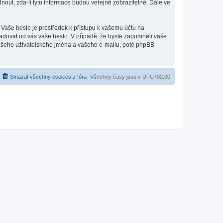
out, zda-li tyto informace budou veřejně zobrazitelné. Dále ve
 Vaše heslo je prostředek k přístupu k vašemu účtu na
ožadovat od vás vaše heslo. V případě, že byste zapomněli vaše
ašeho uživatelského jména a vašeho e-mailu, poté phpBB
Smazat všechny cookies z fóra
Všechny časy jsou v
UTC+02:00