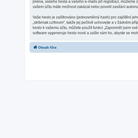
jména, vašeho hesla a vašeho e-mailu při registraci, můžeme z
vašem účtu máte možnost zakázat nebo povolit zasílání automa
Vaše heslo je zašifrováno (jednosměrný hash) pro zajištění jeh
„stribrnak.cz/forum“, takže jej pečlivě uchovejte a v žádném př
heslo k vašemu účtu, můžete použít funkci „Zapomněl jsem sv
software vygeneruje heslo nové a zašle vám ho, abyste se mohli
Obsah fóra