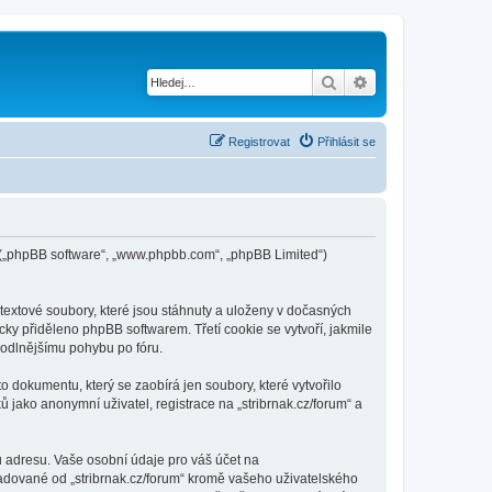
Hledat
Pokročilé hledání
Registrovat
Přihlásit se
pBB („phpBB software“, „www.phpbb.com“, „phpBB Limited“)
textové soubory, které jsou stáhnuty a uloženy v dočasných
cky přiděleno phpBB softwarem. Třetí cookie se vytvoří, jakmile
ohodlnějšímu pohybu po fóru.
o dokumentu, který se zaobírá jen soubory, které vytvořilo
ako anonymní uživatel, registrace na „stribrnak.cz/forum“ a
u adresu. Vaše osobní údaje pro váš účet na
ožadované od „stribrnak.cz/forum“ kromě vašeho uživatelského