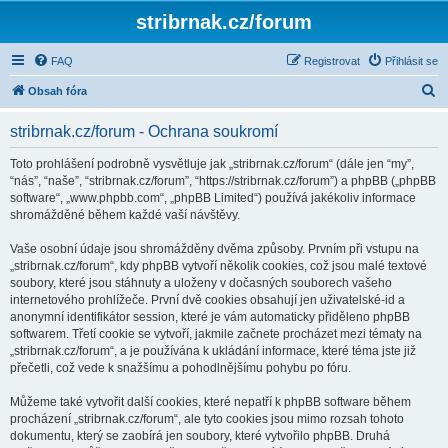
stribrnak.cz/forum
FAQ
Registrovat
Přihlásit se
H
Obsah fóra
l
stribrnak.cz/forum - Ochrana soukromí
e
d
Toto prohlášení podrobně vysvětluje jak „stribrnak.cz/forum“ (dále jen “my”,
“nás”, “naše”, “stribrnak.cz/forum”, “https://stribrnak.cz/forum”) a phpBB („phpBB
a
software“, „www.phpbb.com“, „phpBB Limited“) používá jakékoliv informace
t
shromážděné během každé vaší návštěvy.
Vaše osobní údaje jsou shromážděny dvěma způsoby. Prvním při vstupu na
„stribrnak.cz/forum“, kdy phpBB vytvoří několik cookies, což jsou malé textové
soubory, které jsou stáhnuty a uloženy v dočasných souborech vašeho
internetového prohlížeče. První dvě cookies obsahují jen uživatelské-id a
anonymní identifikátor session, které je vám automaticky přiděleno phpBB
softwarem. Třetí cookie se vytvoří, jakmile začnete procházet mezi tématy na
„stribrnak.cz/forum“, a je používána k ukládání informace, které téma jste již
přečetli, což vede k snažšímu a pohodlnějšímu pohybu po fóru.
Můžeme také vytvořit další cookies, které nepatří k phpBB software během
procházení „stribrnak.cz/forum“, ale tyto cookies jsou mimo rozsah tohoto
dokumentu, který se zaobírá jen soubory, které vytvořilo phpBB. Druhá