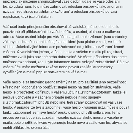
možnost jak můžeme shromažďovat vaše osobní údaje, je vaše odeslání
těchto údajů nám. Toto může zahrnovat: odeslání příspěvků jako anonymní
uživatel, registrace na „stribrnak.cz/forum“ a odeslání příspěvků po vaší
registrace, když jste přihlášeni.
Váš účet bude přinejmenším obsahovat uživatelské jméno, osobní heslo,
používané při přihlašování do vašeho účtu, a osobní, platnou e-mailovou
adresu. Vaše osobní údaje pro váš účet na „stribrnak.cz/forum“ jsou chráněny
zákony o ochraně osobních údajů a dat, které jsou platné v zemi, ve které
sídlíme. Jakékoliv jiné informace požadované od „stribrnak.cz/forum“ kromě
vašeho uživatelského jména, vašeho hesla a vašeho e-mailu při registraci,
můžeme zvolit jako povinné nebo dobrovolné. Ve všech případech dostanete
možnost rozhodnout, zda-li tyto informace budou veřejně zobrazitelné. Dále ve
vašem účtu máte možnost zakázat nebo povolit zasílání automaticky
vytvářených e-mailů phpBB softwarem na váš e-mail.
Vaše heslo je zašifrováno (jednosměrný hash) pro zajištění jeho bezpečnosti.
Přesto není doporučeno používat stejné heslo na dalších stránkách. Vaše
heslo je prostředek k přístupu k vašemu účtu na „stribrnak.cz/forum“, takže jej
pečlivě uchovejte a v žádném případě nebude nikdo spojený
s „stribrnak.cz/forum“, phpBB nebo jiné, třetí strany, požadovat od vás vaše
heslo. V případě, že byste zapomněli vaše heslo k vašemu účtu, můžete použít
funkci „Zapomněl jsem své heslo“ poskytovanou phpBB softwarem. Tento
proces po vás bude žádat zadaní vašeho uživatelského jména a vašeho e-
mailu, poté phpBB software vygeneruje heslo nové a zašle vám ho, abyste se
mohli přihlásit ke svému účtu.