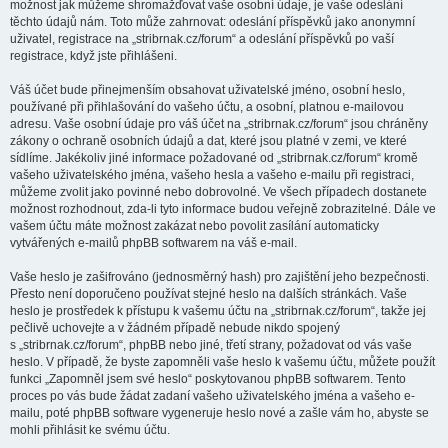
možnost jak můžeme shromažďovat vaše osobní údaje, je vaše odeslání
těchto údajů nám. Toto může zahrnovat: odeslání příspěvků jako anonymní
uživatel, registrace na „stribrnak.cz/forum“ a odeslání příspěvků po vaší
registrace, když jste přihlášeni.
Váš účet bude přinejmenším obsahovat uživatelské jméno, osobní heslo,
používané při přihlašování do vašeho účtu, a osobní, platnou e-mailovou
adresu. Vaše osobní údaje pro váš účet na „stribrnak.cz/forum“ jsou chráněny
zákony o ochraně osobních údajů a dat, které jsou platné v zemi, ve které
sídlíme. Jakékoliv jiné informace požadované od „stribrnak.cz/forum“ kromě
vašeho uživatelského jména, vašeho hesla a vašeho e-mailu při registraci,
můžeme zvolit jako povinné nebo dobrovolné. Ve všech případech dostanete
možnost rozhodnout, zda-li tyto informace budou veřejně zobrazitelné. Dále ve
vašem účtu máte možnost zakázat nebo povolit zasílání automaticky
vytvářených e-mailů phpBB softwarem na váš e-mail.
Vaše heslo je zašifrováno (jednosměrný hash) pro zajištění jeho bezpečnosti.
Přesto není doporučeno používat stejné heslo na dalších stránkách. Vaše
heslo je prostředek k přístupu k vašemu účtu na „stribrnak.cz/forum“, takže jej
pečlivě uchovejte a v žádném případě nebude nikdo spojený
s „stribrnak.cz/forum“, phpBB nebo jiné, třetí strany, požadovat od vás vaše
heslo. V případě, že byste zapomněli vaše heslo k vašemu účtu, můžete použít
funkci „Zapomněl jsem své heslo“ poskytovanou phpBB softwarem. Tento
proces po vás bude žádat zadaní vašeho uživatelského jména a vašeho e-
mailu, poté phpBB software vygeneruje heslo nové a zašle vám ho, abyste se
mohli přihlásit ke svému účtu.