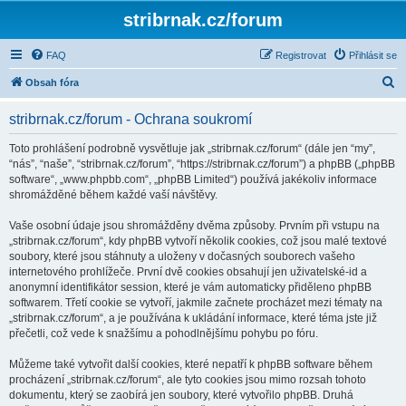
stribrnak.cz/forum
FAQ
Registrovat
Přihlásit se
H
Obsah fóra
l
stribrnak.cz/forum - Ochrana soukromí
e
d
Toto prohlášení podrobně vysvětluje jak „stribrnak.cz/forum“ (dále jen “my”,
“nás”, “naše”, “stribrnak.cz/forum”, “https://stribrnak.cz/forum”) a phpBB („phpBB
a
software“, „www.phpbb.com“, „phpBB Limited“) používá jakékoliv informace
t
shromážděné během každé vaší návštěvy.
Vaše osobní údaje jsou shromážděny dvěma způsoby. Prvním při vstupu na
„stribrnak.cz/forum“, kdy phpBB vytvoří několik cookies, což jsou malé textové
soubory, které jsou stáhnuty a uloženy v dočasných souborech vašeho
internetového prohlížeče. První dvě cookies obsahují jen uživatelské-id a
anonymní identifikátor session, které je vám automaticky přiděleno phpBB
softwarem. Třetí cookie se vytvoří, jakmile začnete procházet mezi tématy na
„stribrnak.cz/forum“, a je používána k ukládání informace, které téma jste již
přečetli, což vede k snažšímu a pohodlnějšímu pohybu po fóru.
Můžeme také vytvořit další cookies, které nepatří k phpBB software během
procházení „stribrnak.cz/forum“, ale tyto cookies jsou mimo rozsah tohoto
dokumentu, který se zaobírá jen soubory, které vytvořilo phpBB. Druhá