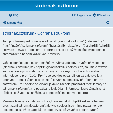
stribrnak.cz/forum
FAQ
Registrovat
Přihlásit se
H
Obsah fóra
l
stribrnak.cz/forum - Ochrana soukromí
e
d
Toto prohlášení podrobně vysvětluje jak „stribrnak.cz/forum“ (dále jen “my”,
“nás”, “naše”, “stribrnak.cz/forum”, “https://stribrnak.cz/forum”) a phpBB („phpBB
a
software“, „www.phpbb.com“, „phpBB Limited“) používá jakékoliv informace
t
shromážděné během každé vaší návštěvy.
Vaše osobní údaje jsou shromážděny dvěma způsoby. Prvním při vstupu na
„stribrnak.cz/forum“, kdy phpBB vytvoří několik cookies, což jsou malé textové
soubory, které jsou stáhnuty a uloženy v dočasných souborech vašeho
internetového prohlížeče. První dvě cookies obsahují jen uživatelské-id a
anonymní identifikátor session, které je vám automaticky přiděleno phpBB
softwarem. Třetí cookie se vytvoří, jakmile začnete procházet mezi tématy na
„stribrnak.cz/forum“, a je používána k ukládání informace, které téma jste již
přečetli, což vede k snažšímu a pohodlnějšímu pohybu po fóru.
Můžeme také vytvořit další cookies, které nepatří k phpBB software během
procházení „stribrnak.cz/forum“, ale tyto cookies jsou mimo rozsah tohoto
dokumentu, který se zaobírá jen soubory, které vytvořilo phpBB. Druhá