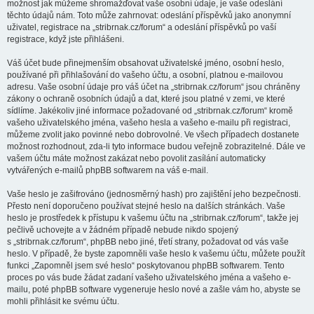
možnost jak můžeme shromažďovat vaše osobní údaje, je vaše odeslání
těchto údajů nám. Toto může zahrnovat: odeslání příspěvků jako anonymní
uživatel, registrace na „stribrnak.cz/forum“ a odeslání příspěvků po vaší
registrace, když jste přihlášeni.
Váš účet bude přinejmenším obsahovat uživatelské jméno, osobní heslo,
používané při přihlašování do vašeho účtu, a osobní, platnou e-mailovou
adresu. Vaše osobní údaje pro váš účet na „stribrnak.cz/forum“ jsou chráněny
zákony o ochraně osobních údajů a dat, které jsou platné v zemi, ve které
sídlíme. Jakékoliv jiné informace požadované od „stribrnak.cz/forum“ kromě
vašeho uživatelského jména, vašeho hesla a vašeho e-mailu při registraci,
můžeme zvolit jako povinné nebo dobrovolné. Ve všech případech dostanete
možnost rozhodnout, zda-li tyto informace budou veřejně zobrazitelné. Dále ve
vašem účtu máte možnost zakázat nebo povolit zasílání automaticky
vytvářených e-mailů phpBB softwarem na váš e-mail.
Vaše heslo je zašifrováno (jednosměrný hash) pro zajištění jeho bezpečnosti.
Přesto není doporučeno používat stejné heslo na dalších stránkách. Vaše
heslo je prostředek k přístupu k vašemu účtu na „stribrnak.cz/forum“, takže jej
pečlivě uchovejte a v žádném případě nebude nikdo spojený
s „stribrnak.cz/forum“, phpBB nebo jiné, třetí strany, požadovat od vás vaše
heslo. V případě, že byste zapomněli vaše heslo k vašemu účtu, můžete použít
funkci „Zapomněl jsem své heslo“ poskytovanou phpBB softwarem. Tento
proces po vás bude žádat zadaní vašeho uživatelského jména a vašeho e-
mailu, poté phpBB software vygeneruje heslo nové a zašle vám ho, abyste se
mohli přihlásit ke svému účtu.