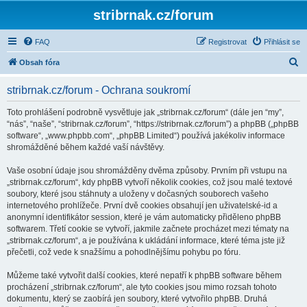
stribrnak.cz/forum
FAQ
Registrovat
Přihlásit se
H
Obsah fóra
l
stribrnak.cz/forum - Ochrana soukromí
e
d
Toto prohlášení podrobně vysvětluje jak „stribrnak.cz/forum“ (dále jen “my”,
“nás”, “naše”, “stribrnak.cz/forum”, “https://stribrnak.cz/forum”) a phpBB („phpBB
a
software“, „www.phpbb.com“, „phpBB Limited“) používá jakékoliv informace
t
shromážděné během každé vaší návštěvy.
Vaše osobní údaje jsou shromážděny dvěma způsoby. Prvním při vstupu na
„stribrnak.cz/forum“, kdy phpBB vytvoří několik cookies, což jsou malé textové
soubory, které jsou stáhnuty a uloženy v dočasných souborech vašeho
internetového prohlížeče. První dvě cookies obsahují jen uživatelské-id a
anonymní identifikátor session, které je vám automaticky přiděleno phpBB
softwarem. Třetí cookie se vytvoří, jakmile začnete procházet mezi tématy na
„stribrnak.cz/forum“, a je používána k ukládání informace, které téma jste již
přečetli, což vede k snažšímu a pohodlnějšímu pohybu po fóru.
Můžeme také vytvořit další cookies, které nepatří k phpBB software během
procházení „stribrnak.cz/forum“, ale tyto cookies jsou mimo rozsah tohoto
dokumentu, který se zaobírá jen soubory, které vytvořilo phpBB. Druhá