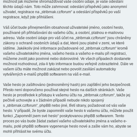
možnost jak můžeme shromažďovat vaše osobní údaje, je vaše odeslání
těchto údajů nám. Toto může zahrnovat: odeslání příspěvků jako anonymní
uživatel, registrace na „stribrnak.cz/forum“ a odeslání příspěvků po vaší
registrace, když jste přihlášeni.
Váš účet bude přinejmenším obsahovat uživatelské jméno, osobní heslo,
používané při přihlašování do vašeho účtu, a osobní, platnou e-mailovou
adresu. Vaše osobní údaje pro váš účet na „stribrnak.cz/forum“ jsou chráněny
zákony o ochraně osobních údajů a dat, které jsou platné v zemi, ve které
sídlíme. Jakékoliv jiné informace požadované od „stribrnak.cz/forum“ kromě
vašeho uživatelského jména, vašeho hesla a vašeho e-mailu při registraci,
můžeme zvolit jako povinné nebo dobrovolné. Ve všech případech dostanete
možnost rozhodnout, zda-li tyto informace budou veřejně zobrazitelné. Dále ve
vašem účtu máte možnost zakázat nebo povolit zasílání automaticky
vytvářených e-mailů phpBB softwarem na váš e-mail.
Vaše heslo je zašifrováno (jednosměrný hash) pro zajištění jeho bezpečnosti.
Přesto není doporučeno používat stejné heslo na dalších stránkách. Vaše
heslo je prostředek k přístupu k vašemu účtu na „stribrnak.cz/forum“, takže jej
pečlivě uchovejte a v žádném případě nebude nikdo spojený
s „stribrnak.cz/forum“, phpBB nebo jiné, třetí strany, požadovat od vás vaše
heslo. V případě, že byste zapomněli vaše heslo k vašemu účtu, můžete použít
funkci „Zapomněl jsem své heslo“ poskytovanou phpBB softwarem. Tento
proces po vás bude žádat zadaní vašeho uživatelského jména a vašeho e-
mailu, poté phpBB software vygeneruje heslo nové a zašle vám ho, abyste se
mohli přihlásit ke svému účtu.