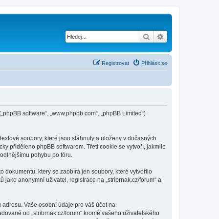
Hledat
Pokročilé hledání
Registrovat
Přihlásit se
pBB („phpBB software“, „www.phpbb.com“, „phpBB Limited“)
textové soubory, které jsou stáhnuty a uloženy v dočasných
cky přiděleno phpBB softwarem. Třetí cookie se vytvoří, jakmile
ohodlnějšímu pohybu po fóru.
o dokumentu, který se zaobírá jen soubory, které vytvořilo
ako anonymní uživatel, registrace na „stribrnak.cz/forum“ a
u adresu. Vaše osobní údaje pro váš účet na
ožadované od „stribrnak.cz/forum“ kromě vašeho uživatelského