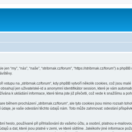
m
le jen “my”, “nás”, “naše”, “stribrnak.cz/forum”, “https://stribrnak.cz/forum”) a ph
ávštěvy.
vstupu na „stribrnak.cz/forum“, kdy phpBB vytvoří několik cookies, což jsou malé 
bsahují jen uživatelské-id a anonymní identifikátor session, které je vám automati
žívána k ukládání informace, které téma jste již přečetli, což vede k snažšímu a p
are během procházení „stribrnak.cz/forum“, ale tyto cookies jsou mimo rozsah tohot
je, je vaše odeslání těchto údajů nám. Toto může zahrnovat: odeslání příspěvků j
í heslo, používané při přihlašování do vašeho účtu, a osobní, platnou e-mailovo
dajů a dat, které jsou platné v zemi, ve které sídlíme. Jakékoliv jiné informace p