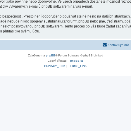
volit jako povinné nebo dobrovolné. Ve všech případech dostanete možnost rozhodn
ticky vytvářených e-mailů phpBB softwarem na váš e-mail.
o bezpečnosti. Přesto není doporučeno používat stejné heslo na dalších stránkách.
ípadě nebude nikdo spojený s „stribrnak.cz/forum“, phpBB nebo jiné, třetí strany, p
é heslo“ poskytovanou phpBB softwarem. Tento proces po vás bude žádat zadaní v
 přihlásit ke svému účtu.
Kontaktujte nás
Založeno na
phpBB
® Forum Software © phpBB Limited
Český překlad –
phpBB.cz
PRIVACY_LINK
|
TERMS_LINK