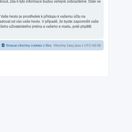
out, zda-li tyto informace budou veřejně zobrazitelné. Dále ve
 Vaše heslo je prostředek k přístupu k vašemu účtu na
ožadovat od vás vaše heslo. V případě, že byste zapomněli vaše
ašeho uživatelského jména a vašeho e-mailu, poté phpBB
Smazat všechny cookies z fóra
Všechny časy jsou v
UTC+02:00