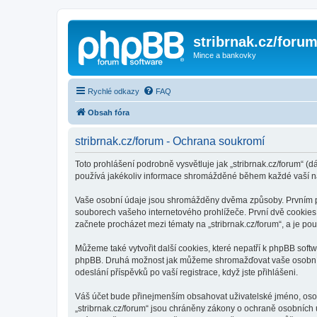
stribrnak.cz/foru
Mince a bankovky
Rychlé odkazy
FAQ
Obsah fóra
stribrnak.cz/forum - Ochrana soukromí
Toto prohlášení podrobně vysvětluje jak „stribrnak.cz/forum“ (dá
používá jakékoliv informace shromážděné během každé vaší n
Vaše osobní údaje jsou shromážděny dvěma způsoby. Prvním při 
souborech vašeho internetového prohlížeče. První dvě cookies o
začnete procházet mezi tématy na „stribrnak.cz/forum“, a je pou
Můžeme také vytvořit další cookies, které nepatří k phpBB softw
phpBB. Druhá možnost jak můžeme shromažďovat vaše osobní úda
odeslání příspěvků po vaší registrace, když jste přihlášeni.
Váš účet bude přinejmenším obsahovat uživatelské jméno, osobn
„stribrnak.cz/forum“ jsou chráněny zákony o ochraně osobních ú