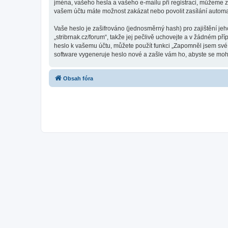
jména, vašeho hesla a vašeho e-mailu při registraci, můžeme z
vašem účtu máte možnost zakázat nebo povolit zasílání automa
Vaše heslo je zašifrováno (jednosměrný hash) pro zajištění jeh
„stribrnak.cz/forum“, takže jej pečlivě uchovejte a v žádném př
heslo k vašemu účtu, můžete použít funkci „Zapomněl jsem sv
software vygeneruje heslo nové a zašle vám ho, abyste se mohli
Obsah fóra