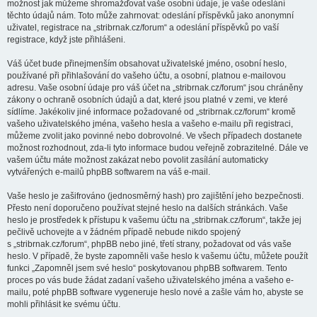
možnost jak můžeme shromažďovat vaše osobní údaje, je vaše odeslání
těchto údajů nám. Toto může zahrnovat: odeslání příspěvků jako anonymní
uživatel, registrace na „stribrnak.cz/forum“ a odeslání příspěvků po vaší
registrace, když jste přihlášeni.
Váš účet bude přinejmenším obsahovat uživatelské jméno, osobní heslo,
používané při přihlašování do vašeho účtu, a osobní, platnou e-mailovou
adresu. Vaše osobní údaje pro váš účet na „stribrnak.cz/forum“ jsou chráněny
zákony o ochraně osobních údajů a dat, které jsou platné v zemi, ve které
sídlíme. Jakékoliv jiné informace požadované od „stribrnak.cz/forum“ kromě
vašeho uživatelského jména, vašeho hesla a vašeho e-mailu při registraci,
můžeme zvolit jako povinné nebo dobrovolné. Ve všech případech dostanete
možnost rozhodnout, zda-li tyto informace budou veřejně zobrazitelné. Dále ve
vašem účtu máte možnost zakázat nebo povolit zasílání automaticky
vytvářených e-mailů phpBB softwarem na váš e-mail.
Vaše heslo je zašifrováno (jednosměrný hash) pro zajištění jeho bezpečnosti.
Přesto není doporučeno používat stejné heslo na dalších stránkách. Vaše
heslo je prostředek k přístupu k vašemu účtu na „stribrnak.cz/forum“, takže jej
pečlivě uchovejte a v žádném případě nebude nikdo spojený
s „stribrnak.cz/forum“, phpBB nebo jiné, třetí strany, požadovat od vás vaše
heslo. V případě, že byste zapomněli vaše heslo k vašemu účtu, můžete použít
funkci „Zapomněl jsem své heslo“ poskytovanou phpBB softwarem. Tento
proces po vás bude žádat zadaní vašeho uživatelského jména a vašeho e-
mailu, poté phpBB software vygeneruje heslo nové a zašle vám ho, abyste se
mohli přihlásit ke svému účtu.