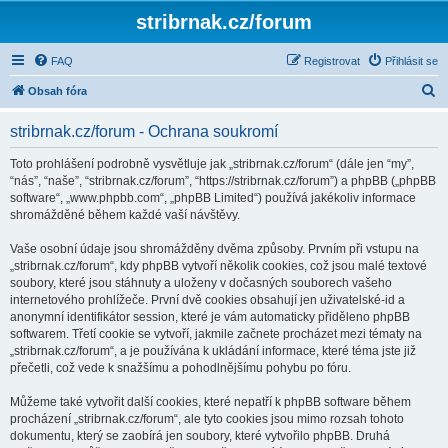
stribrnak.cz/forum
FAQ
Registrovat
Přihlásit se
H
Obsah fóra
l
stribrnak.cz/forum - Ochrana soukromí
e
d
Toto prohlášení podrobně vysvětluje jak „stribrnak.cz/forum“ (dále jen “my”,
“nás”, “naše”, “stribrnak.cz/forum”, “https://stribrnak.cz/forum”) a phpBB („phpBB
a
software“, „www.phpbb.com“, „phpBB Limited“) používá jakékoliv informace
t
shromážděné během každé vaší návštěvy.
Vaše osobní údaje jsou shromážděny dvěma způsoby. Prvním při vstupu na
„stribrnak.cz/forum“, kdy phpBB vytvoří několik cookies, což jsou malé textové
soubory, které jsou stáhnuty a uloženy v dočasných souborech vašeho
internetového prohlížeče. První dvě cookies obsahují jen uživatelské-id a
anonymní identifikátor session, které je vám automaticky přiděleno phpBB
softwarem. Třetí cookie se vytvoří, jakmile začnete procházet mezi tématy na
„stribrnak.cz/forum“, a je používána k ukládání informace, které téma jste již
přečetli, což vede k snažšímu a pohodlnějšímu pohybu po fóru.
Můžeme také vytvořit další cookies, které nepatří k phpBB software během
procházení „stribrnak.cz/forum“, ale tyto cookies jsou mimo rozsah tohoto
dokumentu, který se zaobírá jen soubory, které vytvořilo phpBB. Druhá