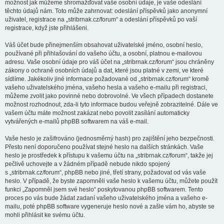
možnost jak můžeme shromažďovat vaše osobní údaje, je vaše odeslání
těchto údajů nám. Toto může zahrnovat: odeslání příspěvků jako anonymní
uživatel, registrace na „stribrnak.cz/forum“ a odeslání příspěvků po vaší
registrace, když jste přihlášeni.
Váš účet bude přinejmenším obsahovat uživatelské jméno, osobní heslo,
používané při přihlašování do vašeho účtu, a osobní, platnou e-mailovou
adresu. Vaše osobní údaje pro váš účet na „stribrnak.cz/forum“ jsou chráněny
zákony o ochraně osobních údajů a dat, které jsou platné v zemi, ve které
sídlíme. Jakékoliv jiné informace požadované od „stribrnak.cz/forum“ kromě
vašeho uživatelského jména, vašeho hesla a vašeho e-mailu při registraci,
můžeme zvolit jako povinné nebo dobrovolné. Ve všech případech dostanete
možnost rozhodnout, zda-li tyto informace budou veřejně zobrazitelné. Dále ve
vašem účtu máte možnost zakázat nebo povolit zasílání automaticky
vytvářených e-mailů phpBB softwarem na váš e-mail.
Vaše heslo je zašifrováno (jednosměrný hash) pro zajištění jeho bezpečnosti.
Přesto není doporučeno používat stejné heslo na dalších stránkách. Vaše
heslo je prostředek k přístupu k vašemu účtu na „stribrnak.cz/forum“, takže jej
pečlivě uchovejte a v žádném případě nebude nikdo spojený
s „stribrnak.cz/forum“, phpBB nebo jiné, třetí strany, požadovat od vás vaše
heslo. V případě, že byste zapomněli vaše heslo k vašemu účtu, můžete použít
funkci „Zapomněl jsem své heslo“ poskytovanou phpBB softwarem. Tento
proces po vás bude žádat zadaní vašeho uživatelského jména a vašeho e-
mailu, poté phpBB software vygeneruje heslo nové a zašle vám ho, abyste se
mohli přihlásit ke svému účtu.