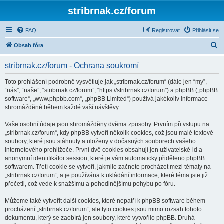
stribrnak.cz/forum
FAQ
Registrovat
Přihlásit se
H
Obsah fóra
l
stribrnak.cz/forum - Ochrana soukromí
e
d
Toto prohlášení podrobně vysvětluje jak „stribrnak.cz/forum“ (dále jen “my”,
“nás”, “naše”, “stribrnak.cz/forum”, “https://stribrnak.cz/forum”) a phpBB („phpBB
a
software“, „www.phpbb.com“, „phpBB Limited“) používá jakékoliv informace
t
shromážděné během každé vaší návštěvy.
Vaše osobní údaje jsou shromážděny dvěma způsoby. Prvním při vstupu na
„stribrnak.cz/forum“, kdy phpBB vytvoří několik cookies, což jsou malé textové
soubory, které jsou stáhnuty a uloženy v dočasných souborech vašeho
internetového prohlížeče. První dvě cookies obsahují jen uživatelské-id a
anonymní identifikátor session, které je vám automaticky přiděleno phpBB
softwarem. Třetí cookie se vytvoří, jakmile začnete procházet mezi tématy na
„stribrnak.cz/forum“, a je používána k ukládání informace, které téma jste již
přečetli, což vede k snažšímu a pohodlnějšímu pohybu po fóru.
Můžeme také vytvořit další cookies, které nepatří k phpBB software během
procházení „stribrnak.cz/forum“, ale tyto cookies jsou mimo rozsah tohoto
dokumentu, který se zaobírá jen soubory, které vytvořilo phpBB. Druhá