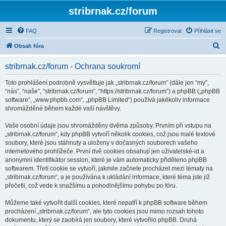
stribrnak.cz/forum
FAQ
Registrovat
Přihlásit se
H
Obsah fóra
l
stribrnak.cz/forum - Ochrana soukromí
e
d
Toto prohlášení podrobně vysvětluje jak „stribrnak.cz/forum“ (dále jen “my”,
“nás”, “naše”, “stribrnak.cz/forum”, “https://stribrnak.cz/forum”) a phpBB („phpBB
a
software“, „www.phpbb.com“, „phpBB Limited“) používá jakékoliv informace
t
shromážděné během každé vaší návštěvy.
Vaše osobní údaje jsou shromážděny dvěma způsoby. Prvním při vstupu na
„stribrnak.cz/forum“, kdy phpBB vytvoří několik cookies, což jsou malé textové
soubory, které jsou stáhnuty a uloženy v dočasných souborech vašeho
internetového prohlížeče. První dvě cookies obsahují jen uživatelské-id a
anonymní identifikátor session, které je vám automaticky přiděleno phpBB
softwarem. Třetí cookie se vytvoří, jakmile začnete procházet mezi tématy na
„stribrnak.cz/forum“, a je používána k ukládání informace, které téma jste již
přečetli, což vede k snažšímu a pohodlnějšímu pohybu po fóru.
Můžeme také vytvořit další cookies, které nepatří k phpBB software během
procházení „stribrnak.cz/forum“, ale tyto cookies jsou mimo rozsah tohoto
dokumentu, který se zaobírá jen soubory, které vytvořilo phpBB. Druhá