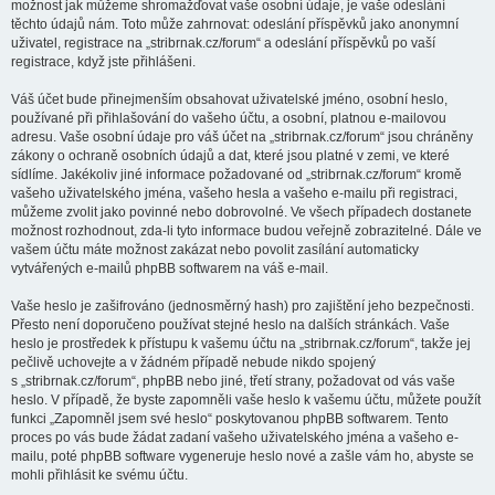
možnost jak můžeme shromažďovat vaše osobní údaje, je vaše odeslání
těchto údajů nám. Toto může zahrnovat: odeslání příspěvků jako anonymní
uživatel, registrace na „stribrnak.cz/forum“ a odeslání příspěvků po vaší
registrace, když jste přihlášeni.
Váš účet bude přinejmenším obsahovat uživatelské jméno, osobní heslo,
používané při přihlašování do vašeho účtu, a osobní, platnou e-mailovou
adresu. Vaše osobní údaje pro váš účet na „stribrnak.cz/forum“ jsou chráněny
zákony o ochraně osobních údajů a dat, které jsou platné v zemi, ve které
sídlíme. Jakékoliv jiné informace požadované od „stribrnak.cz/forum“ kromě
vašeho uživatelského jména, vašeho hesla a vašeho e-mailu při registraci,
můžeme zvolit jako povinné nebo dobrovolné. Ve všech případech dostanete
možnost rozhodnout, zda-li tyto informace budou veřejně zobrazitelné. Dále ve
vašem účtu máte možnost zakázat nebo povolit zasílání automaticky
vytvářených e-mailů phpBB softwarem na váš e-mail.
Vaše heslo je zašifrováno (jednosměrný hash) pro zajištění jeho bezpečnosti.
Přesto není doporučeno používat stejné heslo na dalších stránkách. Vaše
heslo je prostředek k přístupu k vašemu účtu na „stribrnak.cz/forum“, takže jej
pečlivě uchovejte a v žádném případě nebude nikdo spojený
s „stribrnak.cz/forum“, phpBB nebo jiné, třetí strany, požadovat od vás vaše
heslo. V případě, že byste zapomněli vaše heslo k vašemu účtu, můžete použít
funkci „Zapomněl jsem své heslo“ poskytovanou phpBB softwarem. Tento
proces po vás bude žádat zadaní vašeho uživatelského jména a vašeho e-
mailu, poté phpBB software vygeneruje heslo nové a zašle vám ho, abyste se
mohli přihlásit ke svému účtu.