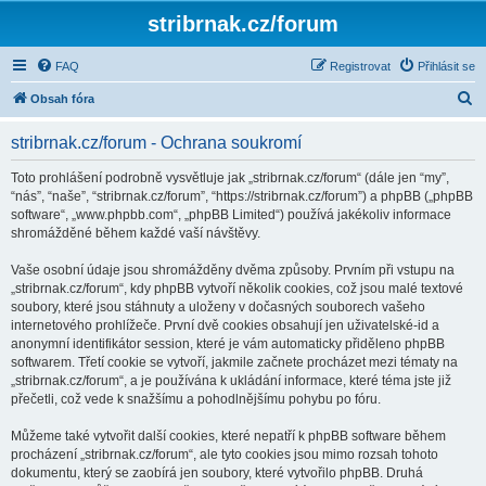
stribrnak.cz/forum
FAQ
Registrovat
Přihlásit se
H
Obsah fóra
l
stribrnak.cz/forum - Ochrana soukromí
e
d
Toto prohlášení podrobně vysvětluje jak „stribrnak.cz/forum“ (dále jen “my”,
“nás”, “naše”, “stribrnak.cz/forum”, “https://stribrnak.cz/forum”) a phpBB („phpBB
a
software“, „www.phpbb.com“, „phpBB Limited“) používá jakékoliv informace
t
shromážděné během každé vaší návštěvy.
Vaše osobní údaje jsou shromážděny dvěma způsoby. Prvním při vstupu na
„stribrnak.cz/forum“, kdy phpBB vytvoří několik cookies, což jsou malé textové
soubory, které jsou stáhnuty a uloženy v dočasných souborech vašeho
internetového prohlížeče. První dvě cookies obsahují jen uživatelské-id a
anonymní identifikátor session, které je vám automaticky přiděleno phpBB
softwarem. Třetí cookie se vytvoří, jakmile začnete procházet mezi tématy na
„stribrnak.cz/forum“, a je používána k ukládání informace, které téma jste již
přečetli, což vede k snažšímu a pohodlnějšímu pohybu po fóru.
Můžeme také vytvořit další cookies, které nepatří k phpBB software během
procházení „stribrnak.cz/forum“, ale tyto cookies jsou mimo rozsah tohoto
dokumentu, který se zaobírá jen soubory, které vytvořilo phpBB. Druhá