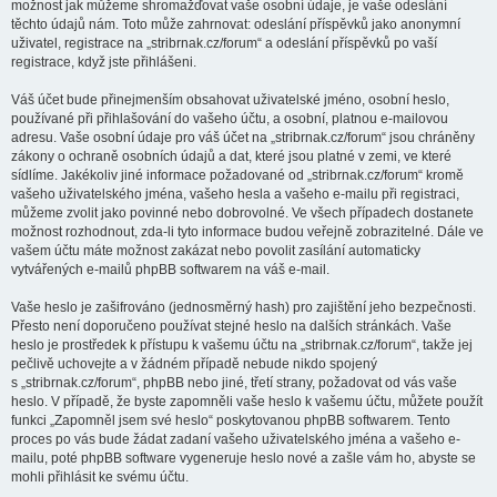
možnost jak můžeme shromažďovat vaše osobní údaje, je vaše odeslání
těchto údajů nám. Toto může zahrnovat: odeslání příspěvků jako anonymní
uživatel, registrace na „stribrnak.cz/forum“ a odeslání příspěvků po vaší
registrace, když jste přihlášeni.
Váš účet bude přinejmenším obsahovat uživatelské jméno, osobní heslo,
používané při přihlašování do vašeho účtu, a osobní, platnou e-mailovou
adresu. Vaše osobní údaje pro váš účet na „stribrnak.cz/forum“ jsou chráněny
zákony o ochraně osobních údajů a dat, které jsou platné v zemi, ve které
sídlíme. Jakékoliv jiné informace požadované od „stribrnak.cz/forum“ kromě
vašeho uživatelského jména, vašeho hesla a vašeho e-mailu při registraci,
můžeme zvolit jako povinné nebo dobrovolné. Ve všech případech dostanete
možnost rozhodnout, zda-li tyto informace budou veřejně zobrazitelné. Dále ve
vašem účtu máte možnost zakázat nebo povolit zasílání automaticky
vytvářených e-mailů phpBB softwarem na váš e-mail.
Vaše heslo je zašifrováno (jednosměrný hash) pro zajištění jeho bezpečnosti.
Přesto není doporučeno používat stejné heslo na dalších stránkách. Vaše
heslo je prostředek k přístupu k vašemu účtu na „stribrnak.cz/forum“, takže jej
pečlivě uchovejte a v žádném případě nebude nikdo spojený
s „stribrnak.cz/forum“, phpBB nebo jiné, třetí strany, požadovat od vás vaše
heslo. V případě, že byste zapomněli vaše heslo k vašemu účtu, můžete použít
funkci „Zapomněl jsem své heslo“ poskytovanou phpBB softwarem. Tento
proces po vás bude žádat zadaní vašeho uživatelského jména a vašeho e-
mailu, poté phpBB software vygeneruje heslo nové a zašle vám ho, abyste se
mohli přihlásit ke svému účtu.