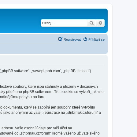
Hledat
Pokročilé hledání
Registrovat
Přihlásit se
pBB („phpBB software“, „www.phpbb.com“, „phpBB Limited“)
textové soubory, které jsou stáhnuty a uloženy v dočasných
cky přiděleno phpBB softwarem. Třetí cookie se vytvoří, jakmile
ohodlnějšímu pohybu po fóru.
o dokumentu, který se zaobírá jen soubory, které vytvořilo
ako anonymní uživatel, registrace na „stribrnak.cz/forum“ a
u adresu. Vaše osobní údaje pro váš účet na
ožadované od „stribrnak.cz/forum“ kromě vašeho uživatelského