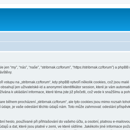
m
le jen “my”, “nás”, “naše”, “stribrnak.cz/forum”, “https://stribrnak.cz/forum”) a ph
ávštěvy.
vstupu na „stribrnak.cz/forum“, kdy phpBB vytvoří několik cookies, což jsou malé 
bsahují jen uživatelské-id a anonymní identifikátor session, které je vám automati
žívána k ukládání informace, které téma jste již přečetli, což vede k snažšímu a p
are během procházení „stribrnak.cz/forum“, ale tyto cookies jsou mimo rozsah tohot
je, je vaše odeslání těchto údajů nám. Toto může zahrnovat: odeslání příspěvků j
í heslo, používané při přihlašování do vašeho účtu, a osobní, platnou e-mailovo
dajů a dat, které jsou platné v zemi, ve které sídlíme. Jakékoliv jiné informace p