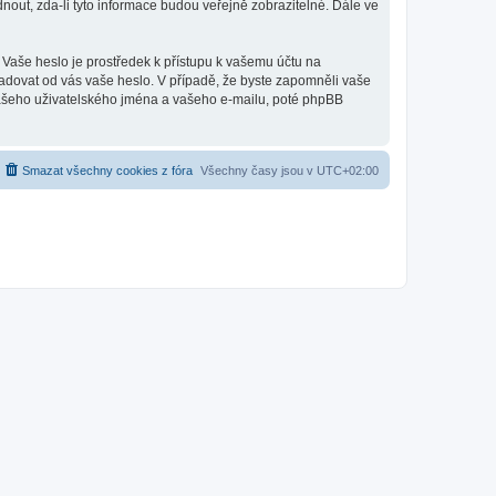
out, zda-li tyto informace budou veřejně zobrazitelné. Dále ve
 Vaše heslo je prostředek k přístupu k vašemu účtu na
ožadovat od vás vaše heslo. V případě, že byste zapomněli vaše
ašeho uživatelského jména a vašeho e-mailu, poté phpBB
Smazat všechny cookies z fóra
Všechny časy jsou v
UTC+02:00