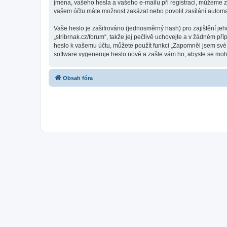
jména, vašeho hesla a vašeho e-mailu při registraci, můžeme z
vašem účtu máte možnost zakázat nebo povolit zasílání automa
Vaše heslo je zašifrováno (jednosměrný hash) pro zajištění jeh
„stribrnak.cz/forum“, takže jej pečlivě uchovejte a v žádném př
heslo k vašemu účtu, můžete použít funkci „Zapomněl jsem sv
software vygeneruje heslo nové a zašle vám ho, abyste se mohli
Obsah fóra