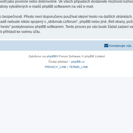
volit jako povinné nebo dobrovolné. Ve všech případech dostanete možnost rozhodn
ticky vytvářených e-mailů phpBB softwarem na váš e-mail.
o bezpečnosti. Přesto není doporučeno používat stejné heslo na dalších stránkách.
ípadě nebude nikdo spojený s „stribrnak.cz/forum“, phpBB nebo jiné, třetí strany, p
é heslo“ poskytovanou phpBB softwarem. Tento proces po vás bude žádat zadaní v
 přihlásit ke svému účtu.
Kontaktujte nás
Založeno na
phpBB
® Forum Software © phpBB Limited
Český překlad –
phpBB.cz
PRIVACY_LINK
|
TERMS_LINK