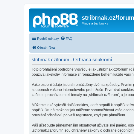
stribrnak.cz/foru
Mince a bankovky
Rychlé odkazy
FAQ
Obsah fóra
stribrnak.cz/forum - Ochrana soukromí
Toto prohlášení podrobně vysvětluje jak „stribrnak.cz/forum“ (dá
používá jakékoliv informace shromážděné během každé vaší n
Vaše osobní údaje jsou shromážděny dvěma způsoby. Prvním při 
souborech vašeho internetového prohlížeče. První dvě cookies o
začnete procházet mezi tématy na „stribrnak.cz/forum“, a je pou
Můžeme také vytvořit další cookies, které nepatří k phpBB softw
phpBB. Druhá možnost jak můžeme shromažďovat vaše osobní úda
odeslání příspěvků po vaší registrace, když jste přihlášeni.
Váš účet bude přinejmenším obsahovat uživatelské jméno, osobn
„stribrnak.cz/forum“ jsou chráněny zákony o ochraně osobních ú