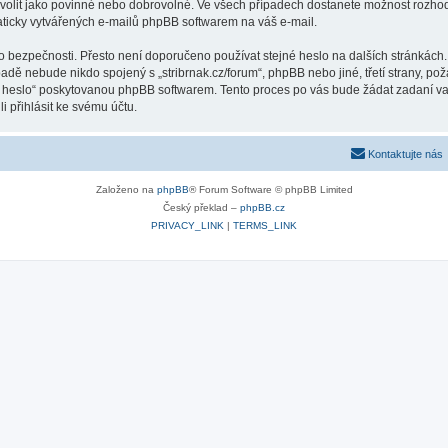
volit jako povinné nebo dobrovolné. Ve všech případech dostanete možnost rozhodn
ticky vytvářených e-mailů phpBB softwarem na váš e-mail.
o bezpečnosti. Přesto není doporučeno používat stejné heslo na dalších stránkách.
ípadě nebude nikdo spojený s „stribrnak.cz/forum“, phpBB nebo jiné, třetí strany, p
é heslo“ poskytovanou phpBB softwarem. Tento proces po vás bude žádat zadaní v
 přihlásit ke svému účtu.
Kontaktujte nás
Založeno na
phpBB
® Forum Software © phpBB Limited
Český překlad –
phpBB.cz
PRIVACY_LINK
|
TERMS_LINK