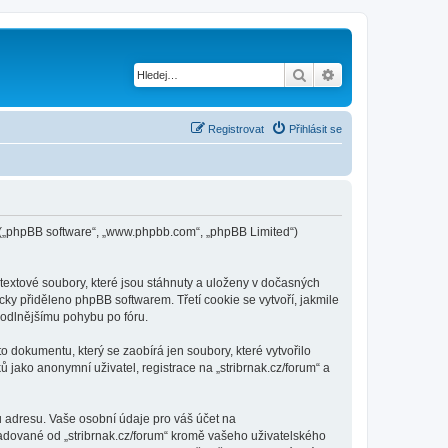
Hledat
Pokročilé hledání
Registrovat
Přihlásit se
pBB („phpBB software“, „www.phpbb.com“, „phpBB Limited“)
textové soubory, které jsou stáhnuty a uloženy v dočasných
cky přiděleno phpBB softwarem. Třetí cookie se vytvoří, jakmile
ohodlnějšímu pohybu po fóru.
o dokumentu, který se zaobírá jen soubory, které vytvořilo
ako anonymní uživatel, registrace na „stribrnak.cz/forum“ a
u adresu. Vaše osobní údaje pro váš účet na
ožadované od „stribrnak.cz/forum“ kromě vašeho uživatelského