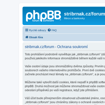
stribrnak.cz/foru
Mince a bankovky
Rychlé odkazy
FAQ
Obsah fóra
stribrnak.cz/forum - Ochrana soukromí
Toto prohlášení podrobně vysvětluje jak „stribrnak.cz/forum“ (dá
používá jakékoliv informace shromážděné během každé vaší n
Vaše osobní údaje jsou shromážděny dvěma způsoby. Prvním při 
souborech vašeho internetového prohlížeče. První dvě cookies o
začnete procházet mezi tématy na „stribrnak.cz/forum“, a je pou
Můžeme také vytvořit další cookies, které nepatří k phpBB softw
phpBB. Druhá možnost jak můžeme shromažďovat vaše osobní úda
odeslání příspěvků po vaší registrace, když jste přihlášeni.
Váš účet bude přinejmenším obsahovat uživatelské jméno, osobn
„stribrnak.cz/forum“ jsou chráněny zákony o ochraně osobních ú