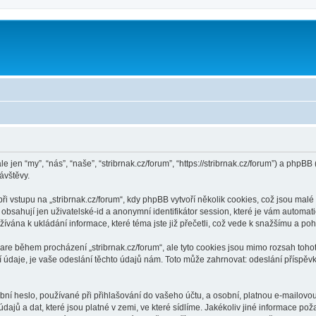
m
le jen “my”, “nás”, “naše”, “stribrnak.cz/forum”, “https://stribrnak.cz/forum”) a ph
ávštěvy.
vstupu na „stribrnak.cz/forum“, kdy phpBB vytvoří několik cookies, což jsou malé 
bsahují jen uživatelské-id a anonymní identifikátor session, které je vám automati
žívána k ukládání informace, které téma jste již přečetli, což vede k snažšímu a p
are během procházení „stribrnak.cz/forum“, ale tyto cookies jsou mimo rozsah tohot
je, je vaše odeslání těchto údajů nám. Toto může zahrnovat: odeslání příspěvků j
í heslo, používané při přihlašování do vašeho účtu, a osobní, platnou e-mailovo
dajů a dat, které jsou platné v zemi, ve které sídlíme. Jakékoliv jiné informace p