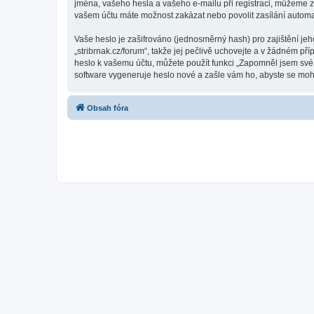
jména, vašeho hesla a vašeho e-mailu při registraci, můžeme z
vašem účtu máte možnost zakázat nebo povolit zasílání automa
Vaše heslo je zašifrováno (jednosměrný hash) pro zajištění jeh
„stribrnak.cz/forum“, takže jej pečlivě uchovejte a v žádném př
heslo k vašemu účtu, můžete použít funkci „Zapomněl jsem sv
software vygeneruje heslo nové a zašle vám ho, abyste se mohli
Obsah fóra