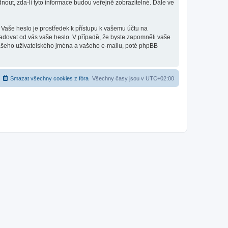
out, zda-li tyto informace budou veřejně zobrazitelné. Dále ve
 Vaše heslo je prostředek k přístupu k vašemu účtu na
ožadovat od vás vaše heslo. V případě, že byste zapomněli vaše
ašeho uživatelského jména a vašeho e-mailu, poté phpBB
Smazat všechny cookies z fóra
Všechny časy jsou v
UTC+02:00