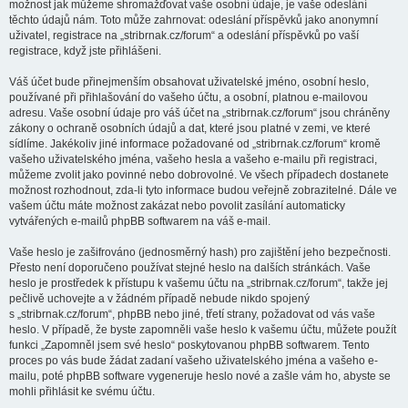
možnost jak můžeme shromažďovat vaše osobní údaje, je vaše odeslání
těchto údajů nám. Toto může zahrnovat: odeslání příspěvků jako anonymní
uživatel, registrace na „stribrnak.cz/forum“ a odeslání příspěvků po vaší
registrace, když jste přihlášeni.
Váš účet bude přinejmenším obsahovat uživatelské jméno, osobní heslo,
používané při přihlašování do vašeho účtu, a osobní, platnou e-mailovou
adresu. Vaše osobní údaje pro váš účet na „stribrnak.cz/forum“ jsou chráněny
zákony o ochraně osobních údajů a dat, které jsou platné v zemi, ve které
sídlíme. Jakékoliv jiné informace požadované od „stribrnak.cz/forum“ kromě
vašeho uživatelského jména, vašeho hesla a vašeho e-mailu při registraci,
můžeme zvolit jako povinné nebo dobrovolné. Ve všech případech dostanete
možnost rozhodnout, zda-li tyto informace budou veřejně zobrazitelné. Dále ve
vašem účtu máte možnost zakázat nebo povolit zasílání automaticky
vytvářených e-mailů phpBB softwarem na váš e-mail.
Vaše heslo je zašifrováno (jednosměrný hash) pro zajištění jeho bezpečnosti.
Přesto není doporučeno používat stejné heslo na dalších stránkách. Vaše
heslo je prostředek k přístupu k vašemu účtu na „stribrnak.cz/forum“, takže jej
pečlivě uchovejte a v žádném případě nebude nikdo spojený
s „stribrnak.cz/forum“, phpBB nebo jiné, třetí strany, požadovat od vás vaše
heslo. V případě, že byste zapomněli vaše heslo k vašemu účtu, můžete použít
funkci „Zapomněl jsem své heslo“ poskytovanou phpBB softwarem. Tento
proces po vás bude žádat zadaní vašeho uživatelského jména a vašeho e-
mailu, poté phpBB software vygeneruje heslo nové a zašle vám ho, abyste se
mohli přihlásit ke svému účtu.