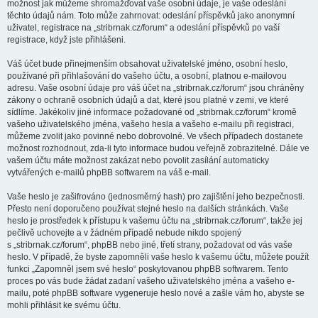
možnost jak můžeme shromažďovat vaše osobní údaje, je vaše odeslání
těchto údajů nám. Toto může zahrnovat: odeslání příspěvků jako anonymní
uživatel, registrace na „stribrnak.cz/forum“ a odeslání příspěvků po vaší
registrace, když jste přihlášeni.
Váš účet bude přinejmenším obsahovat uživatelské jméno, osobní heslo,
používané při přihlašování do vašeho účtu, a osobní, platnou e-mailovou
adresu. Vaše osobní údaje pro váš účet na „stribrnak.cz/forum“ jsou chráněny
zákony o ochraně osobních údajů a dat, které jsou platné v zemi, ve které
sídlíme. Jakékoliv jiné informace požadované od „stribrnak.cz/forum“ kromě
vašeho uživatelského jména, vašeho hesla a vašeho e-mailu při registraci,
můžeme zvolit jako povinné nebo dobrovolné. Ve všech případech dostanete
možnost rozhodnout, zda-li tyto informace budou veřejně zobrazitelné. Dále ve
vašem účtu máte možnost zakázat nebo povolit zasílání automaticky
vytvářených e-mailů phpBB softwarem na váš e-mail.
Vaše heslo je zašifrováno (jednosměrný hash) pro zajištění jeho bezpečnosti.
Přesto není doporučeno používat stejné heslo na dalších stránkách. Vaše
heslo je prostředek k přístupu k vašemu účtu na „stribrnak.cz/forum“, takže jej
pečlivě uchovejte a v žádném případě nebude nikdo spojený
s „stribrnak.cz/forum“, phpBB nebo jiné, třetí strany, požadovat od vás vaše
heslo. V případě, že byste zapomněli vaše heslo k vašemu účtu, můžete použít
funkci „Zapomněl jsem své heslo“ poskytovanou phpBB softwarem. Tento
proces po vás bude žádat zadaní vašeho uživatelského jména a vašeho e-
mailu, poté phpBB software vygeneruje heslo nové a zašle vám ho, abyste se
mohli přihlásit ke svému účtu.