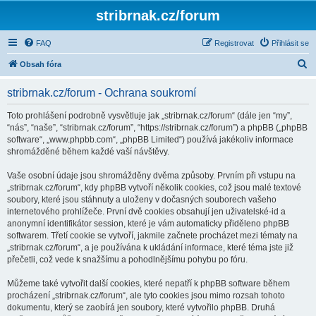
stribrnak.cz/forum
FAQ
Registrovat
Přihlásit se
H
Obsah fóra
l
stribrnak.cz/forum - Ochrana soukromí
e
d
Toto prohlášení podrobně vysvětluje jak „stribrnak.cz/forum“ (dále jen “my”,
“nás”, “naše”, “stribrnak.cz/forum”, “https://stribrnak.cz/forum”) a phpBB („phpBB
a
software“, „www.phpbb.com“, „phpBB Limited“) používá jakékoliv informace
t
shromážděné během každé vaší návštěvy.
Vaše osobní údaje jsou shromážděny dvěma způsoby. Prvním při vstupu na
„stribrnak.cz/forum“, kdy phpBB vytvoří několik cookies, což jsou malé textové
soubory, které jsou stáhnuty a uloženy v dočasných souborech vašeho
internetového prohlížeče. První dvě cookies obsahují jen uživatelské-id a
anonymní identifikátor session, které je vám automaticky přiděleno phpBB
softwarem. Třetí cookie se vytvoří, jakmile začnete procházet mezi tématy na
„stribrnak.cz/forum“, a je používána k ukládání informace, které téma jste již
přečetli, což vede k snažšímu a pohodlnějšímu pohybu po fóru.
Můžeme také vytvořit další cookies, které nepatří k phpBB software během
procházení „stribrnak.cz/forum“, ale tyto cookies jsou mimo rozsah tohoto
dokumentu, který se zaobírá jen soubory, které vytvořilo phpBB. Druhá