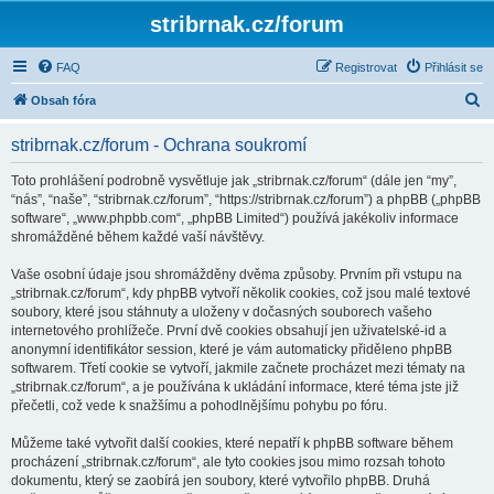
stribrnak.cz/forum
FAQ
Registrovat
Přihlásit se
H
Obsah fóra
l
stribrnak.cz/forum - Ochrana soukromí
e
d
Toto prohlášení podrobně vysvětluje jak „stribrnak.cz/forum“ (dále jen “my”,
“nás”, “naše”, “stribrnak.cz/forum”, “https://stribrnak.cz/forum”) a phpBB („phpBB
a
software“, „www.phpbb.com“, „phpBB Limited“) používá jakékoliv informace
t
shromážděné během každé vaší návštěvy.
Vaše osobní údaje jsou shromážděny dvěma způsoby. Prvním při vstupu na
„stribrnak.cz/forum“, kdy phpBB vytvoří několik cookies, což jsou malé textové
soubory, které jsou stáhnuty a uloženy v dočasných souborech vašeho
internetového prohlížeče. První dvě cookies obsahují jen uživatelské-id a
anonymní identifikátor session, které je vám automaticky přiděleno phpBB
softwarem. Třetí cookie se vytvoří, jakmile začnete procházet mezi tématy na
„stribrnak.cz/forum“, a je používána k ukládání informace, které téma jste již
přečetli, což vede k snažšímu a pohodlnějšímu pohybu po fóru.
Můžeme také vytvořit další cookies, které nepatří k phpBB software během
procházení „stribrnak.cz/forum“, ale tyto cookies jsou mimo rozsah tohoto
dokumentu, který se zaobírá jen soubory, které vytvořilo phpBB. Druhá