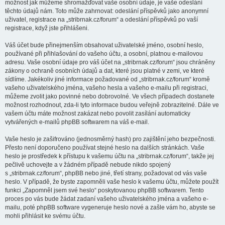
možnost jak můžeme shromažďovat vaše osobní údaje, je vaše odeslání
těchto údajů nám. Toto může zahrnovat: odeslání příspěvků jako anonymní
uživatel, registrace na „stribrnak.cz/forum“ a odeslání příspěvků po vaší
registrace, když jste přihlášeni.
Váš účet bude přinejmenším obsahovat uživatelské jméno, osobní heslo,
používané při přihlašování do vašeho účtu, a osobní, platnou e-mailovou
adresu. Vaše osobní údaje pro váš účet na „stribrnak.cz/forum“ jsou chráněny
zákony o ochraně osobních údajů a dat, které jsou platné v zemi, ve které
sídlíme. Jakékoliv jiné informace požadované od „stribrnak.cz/forum“ kromě
vašeho uživatelského jména, vašeho hesla a vašeho e-mailu při registraci,
můžeme zvolit jako povinné nebo dobrovolné. Ve všech případech dostanete
možnost rozhodnout, zda-li tyto informace budou veřejně zobrazitelné. Dále ve
vašem účtu máte možnost zakázat nebo povolit zasílání automaticky
vytvářených e-mailů phpBB softwarem na váš e-mail.
Vaše heslo je zašifrováno (jednosměrný hash) pro zajištění jeho bezpečnosti.
Přesto není doporučeno používat stejné heslo na dalších stránkách. Vaše
heslo je prostředek k přístupu k vašemu účtu na „stribrnak.cz/forum“, takže jej
pečlivě uchovejte a v žádném případě nebude nikdo spojený
s „stribrnak.cz/forum“, phpBB nebo jiné, třetí strany, požadovat od vás vaše
heslo. V případě, že byste zapomněli vaše heslo k vašemu účtu, můžete použít
funkci „Zapomněl jsem své heslo“ poskytovanou phpBB softwarem. Tento
proces po vás bude žádat zadaní vašeho uživatelského jména a vašeho e-
mailu, poté phpBB software vygeneruje heslo nové a zašle vám ho, abyste se
mohli přihlásit ke svému účtu.