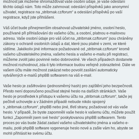
možnost jak můžeme shromažďovat vaše osobní údaje, je vaše odeslání
těchto údajů nám. Toto může zahrnovat: odeslání příspěvků jako anonymní
uživatel, registrace na „stribrnak.cz/forum“ a odeslání příspěvků po vaší
registrace, když jste přihlášeni.
Váš účet bude přinejmenším obsahovat uživatelské jméno, osobní heslo,
používané při přihlašování do vašeho účtu, a osobní, platnou e-mailovou
adresu. Vaše osobní údaje pro váš účet na „stribrnak.cz/forum“ jsou chráněny
zákony o ochraně osobních údajů a dat, které jsou platné v zemi, ve které
sídlíme. Jakékoliv jiné informace požadované od „stribrnak.cz/forum“ kromě
vašeho uživatelského jména, vašeho hesla a vašeho e-mailu při registraci,
můžeme zvolit jako povinné nebo dobrovolné. Ve všech případech dostanete
možnost rozhodnout, zda-li tyto informace budou veřejně zobrazitelné. Dále ve
vašem účtu máte možnost zakázat nebo povolit zasílání automaticky
vytvářených e-mailů phpBB softwarem na váš e-mail.
Vaše heslo je zašifrováno (jednosměrný hash) pro zajištění jeho bezpečnosti.
Přesto není doporučeno používat stejné heslo na dalších stránkách. Vaše
heslo je prostředek k přístupu k vašemu účtu na „stribrnak.cz/forum“, takže jej
pečlivě uchovejte a v žádném případě nebude nikdo spojený
s „stribrnak.cz/forum“, phpBB nebo jiné, třetí strany, požadovat od vás vaše
heslo. V případě, že byste zapomněli vaše heslo k vašemu účtu, můžete použít
funkci „Zapomněl jsem své heslo“ poskytovanou phpBB softwarem. Tento
proces po vás bude žádat zadaní vašeho uživatelského jména a vašeho e-
mailu, poté phpBB software vygeneruje heslo nové a zašle vám ho, abyste se
mohli přihlásit ke svému účtu.