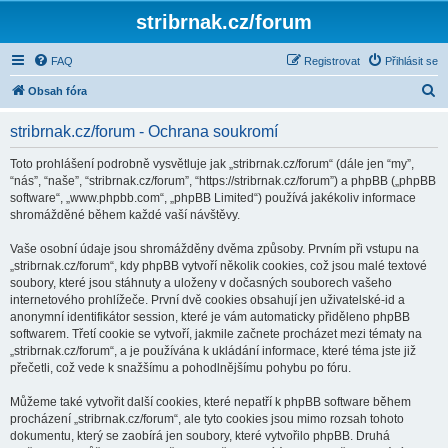
stribrnak.cz/forum
FAQ
Registrovat
Přihlásit se
H
Obsah fóra
l
stribrnak.cz/forum - Ochrana soukromí
e
d
Toto prohlášení podrobně vysvětluje jak „stribrnak.cz/forum“ (dále jen “my”,
“nás”, “naše”, “stribrnak.cz/forum”, “https://stribrnak.cz/forum”) a phpBB („phpBB
a
software“, „www.phpbb.com“, „phpBB Limited“) používá jakékoliv informace
t
shromážděné během každé vaší návštěvy.
Vaše osobní údaje jsou shromážděny dvěma způsoby. Prvním při vstupu na
„stribrnak.cz/forum“, kdy phpBB vytvoří několik cookies, což jsou malé textové
soubory, které jsou stáhnuty a uloženy v dočasných souborech vašeho
internetového prohlížeče. První dvě cookies obsahují jen uživatelské-id a
anonymní identifikátor session, které je vám automaticky přiděleno phpBB
softwarem. Třetí cookie se vytvoří, jakmile začnete procházet mezi tématy na
„stribrnak.cz/forum“, a je používána k ukládání informace, které téma jste již
přečetli, což vede k snažšímu a pohodlnějšímu pohybu po fóru.
Můžeme také vytvořit další cookies, které nepatří k phpBB software během
procházení „stribrnak.cz/forum“, ale tyto cookies jsou mimo rozsah tohoto
dokumentu, který se zaobírá jen soubory, které vytvořilo phpBB. Druhá