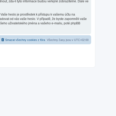
out, zda-li tyto informace budou veřejně zobrazitelné. Dále ve
 Vaše heslo je prostředek k přístupu k vašemu účtu na
ožadovat od vás vaše heslo. V případě, že byste zapomněli vaše
ašeho uživatelského jména a vašeho e-mailu, poté phpBB
Smazat všechny cookies z fóra
Všechny časy jsou v
UTC+02:00