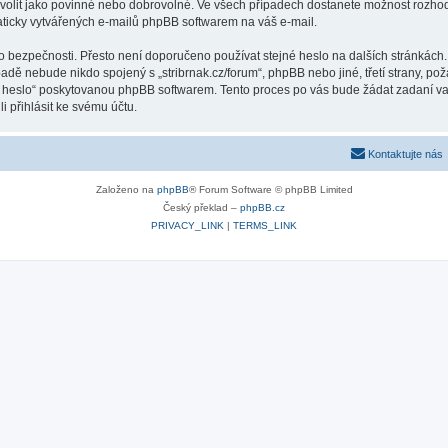
volit jako povinné nebo dobrovolné. Ve všech případech dostanete možnost rozhodn
ticky vytvářených e-mailů phpBB softwarem na váš e-mail.
o bezpečnosti. Přesto není doporučeno používat stejné heslo na dalších stránkách.
ípadě nebude nikdo spojený s „stribrnak.cz/forum“, phpBB nebo jiné, třetí strany, p
é heslo“ poskytovanou phpBB softwarem. Tento proces po vás bude žádat zadaní v
 přihlásit ke svému účtu.
Kontaktujte nás
Založeno na
phpBB
® Forum Software © phpBB Limited
Český překlad –
phpBB.cz
PRIVACY_LINK
|
TERMS_LINK