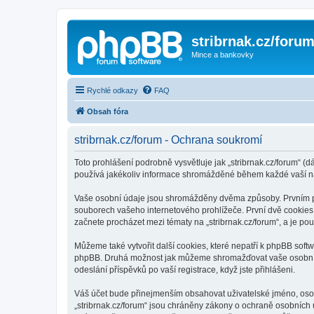
stribrnak.cz/foru
Mince a bankovky
Rychlé odkazy
FAQ
Obsah fóra
stribrnak.cz/forum - Ochrana soukromí
Toto prohlášení podrobně vysvětluje jak „stribrnak.cz/forum“ (dá
používá jakékoliv informace shromážděné během každé vaší n
Vaše osobní údaje jsou shromážděny dvěma způsoby. Prvním při 
souborech vašeho internetového prohlížeče. První dvě cookies o
začnete procházet mezi tématy na „stribrnak.cz/forum“, a je pou
Můžeme také vytvořit další cookies, které nepatří k phpBB softw
phpBB. Druhá možnost jak můžeme shromažďovat vaše osobní úda
odeslání příspěvků po vaší registrace, když jste přihlášeni.
Váš účet bude přinejmenším obsahovat uživatelské jméno, osobn
„stribrnak.cz/forum“ jsou chráněny zákony o ochraně osobních ú