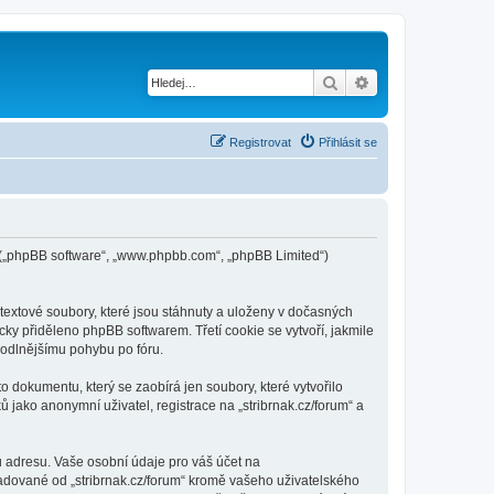
Hledat
Pokročilé hledání
Registrovat
Přihlásit se
pBB („phpBB software“, „www.phpbb.com“, „phpBB Limited“)
textové soubory, které jsou stáhnuty a uloženy v dočasných
cky přiděleno phpBB softwarem. Třetí cookie se vytvoří, jakmile
ohodlnějšímu pohybu po fóru.
o dokumentu, který se zaobírá jen soubory, které vytvořilo
ako anonymní uživatel, registrace na „stribrnak.cz/forum“ a
u adresu. Vaše osobní údaje pro váš účet na
ožadované od „stribrnak.cz/forum“ kromě vašeho uživatelského