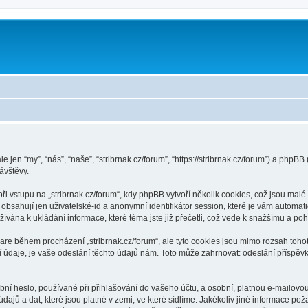
m
le jen “my”, “nás”, “naše”, “stribrnak.cz/forum”, “https://stribrnak.cz/forum”) a ph
ávštěvy.
vstupu na „stribrnak.cz/forum“, kdy phpBB vytvoří několik cookies, což jsou malé 
bsahují jen uživatelské-id a anonymní identifikátor session, které je vám automati
žívána k ukládání informace, které téma jste již přečetli, což vede k snažšímu a p
are během procházení „stribrnak.cz/forum“, ale tyto cookies jsou mimo rozsah tohot
je, je vaše odeslání těchto údajů nám. Toto může zahrnovat: odeslání příspěvků j
í heslo, používané při přihlašování do vašeho účtu, a osobní, platnou e-mailovo
dajů a dat, které jsou platné v zemi, ve které sídlíme. Jakékoliv jiné informace p