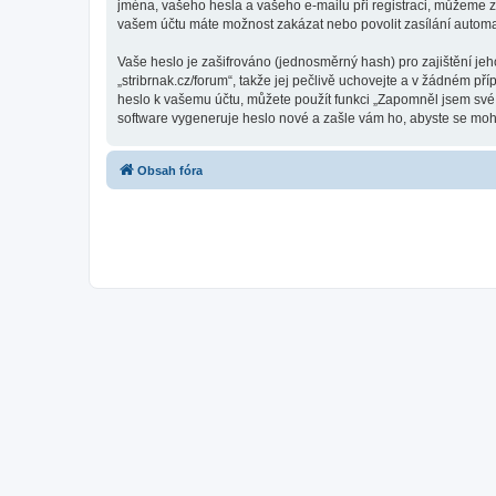
jména, vašeho hesla a vašeho e-mailu při registraci, můžeme z
vašem účtu máte možnost zakázat nebo povolit zasílání automa
Vaše heslo je zašifrováno (jednosměrný hash) pro zajištění jeh
„stribrnak.cz/forum“, takže jej pečlivě uchovejte a v žádném př
heslo k vašemu účtu, můžete použít funkci „Zapomněl jsem sv
software vygeneruje heslo nové a zašle vám ho, abyste se mohli
Obsah fóra