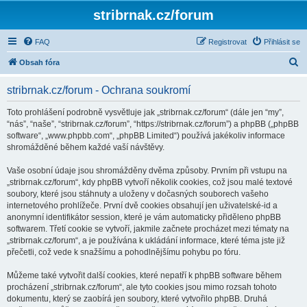
stribrnak.cz/forum
FAQ
Registrovat
Přihlásit se
H
Obsah fóra
l
stribrnak.cz/forum - Ochrana soukromí
e
d
Toto prohlášení podrobně vysvětluje jak „stribrnak.cz/forum“ (dále jen “my”,
“nás”, “naše”, “stribrnak.cz/forum”, “https://stribrnak.cz/forum”) a phpBB („phpBB
a
software“, „www.phpbb.com“, „phpBB Limited“) používá jakékoliv informace
t
shromážděné během každé vaší návštěvy.
Vaše osobní údaje jsou shromážděny dvěma způsoby. Prvním při vstupu na
„stribrnak.cz/forum“, kdy phpBB vytvoří několik cookies, což jsou malé textové
soubory, které jsou stáhnuty a uloženy v dočasných souborech vašeho
internetového prohlížeče. První dvě cookies obsahují jen uživatelské-id a
anonymní identifikátor session, které je vám automaticky přiděleno phpBB
softwarem. Třetí cookie se vytvoří, jakmile začnete procházet mezi tématy na
„stribrnak.cz/forum“, a je používána k ukládání informace, které téma jste již
přečetli, což vede k snažšímu a pohodlnějšímu pohybu po fóru.
Můžeme také vytvořit další cookies, které nepatří k phpBB software během
procházení „stribrnak.cz/forum“, ale tyto cookies jsou mimo rozsah tohoto
dokumentu, který se zaobírá jen soubory, které vytvořilo phpBB. Druhá