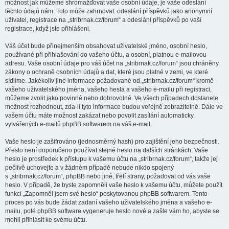
možnost jak můžeme shromažďovat vaše osobní údaje, je vaše odeslání
těchto údajů nám. Toto může zahrnovat: odeslání příspěvků jako anonymní
uživatel, registrace na „stribrnak.cz/forum“ a odeslání příspěvků po vaší
registrace, když jste přihlášeni.
Váš účet bude přinejmenším obsahovat uživatelské jméno, osobní heslo,
používané při přihlašování do vašeho účtu, a osobní, platnou e-mailovou
adresu. Vaše osobní údaje pro váš účet na „stribrnak.cz/forum“ jsou chráněny
zákony o ochraně osobních údajů a dat, které jsou platné v zemi, ve které
sídlíme. Jakékoliv jiné informace požadované od „stribrnak.cz/forum“ kromě
vašeho uživatelského jména, vašeho hesla a vašeho e-mailu při registraci,
můžeme zvolit jako povinné nebo dobrovolné. Ve všech případech dostanete
možnost rozhodnout, zda-li tyto informace budou veřejně zobrazitelné. Dále ve
vašem účtu máte možnost zakázat nebo povolit zasílání automaticky
vytvářených e-mailů phpBB softwarem na váš e-mail.
Vaše heslo je zašifrováno (jednosměrný hash) pro zajištění jeho bezpečnosti.
Přesto není doporučeno používat stejné heslo na dalších stránkách. Vaše
heslo je prostředek k přístupu k vašemu účtu na „stribrnak.cz/forum“, takže jej
pečlivě uchovejte a v žádném případě nebude nikdo spojený
s „stribrnak.cz/forum“, phpBB nebo jiné, třetí strany, požadovat od vás vaše
heslo. V případě, že byste zapomněli vaše heslo k vašemu účtu, můžete použít
funkci „Zapomněl jsem své heslo“ poskytovanou phpBB softwarem. Tento
proces po vás bude žádat zadaní vašeho uživatelského jména a vašeho e-
mailu, poté phpBB software vygeneruje heslo nové a zašle vám ho, abyste se
mohli přihlásit ke svému účtu.