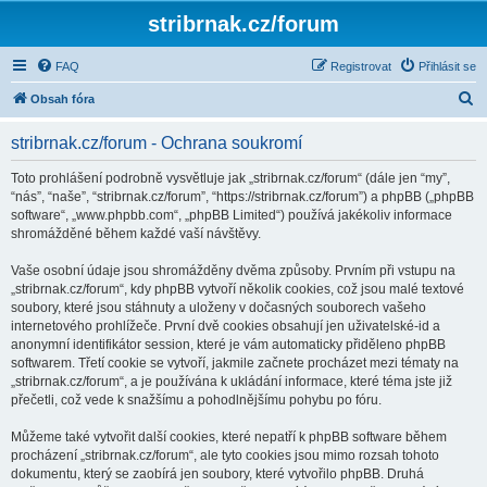
stribrnak.cz/forum
FAQ
Registrovat
Přihlásit se
H
Obsah fóra
l
stribrnak.cz/forum - Ochrana soukromí
e
d
Toto prohlášení podrobně vysvětluje jak „stribrnak.cz/forum“ (dále jen “my”,
“nás”, “naše”, “stribrnak.cz/forum”, “https://stribrnak.cz/forum”) a phpBB („phpBB
a
software“, „www.phpbb.com“, „phpBB Limited“) používá jakékoliv informace
t
shromážděné během každé vaší návštěvy.
Vaše osobní údaje jsou shromážděny dvěma způsoby. Prvním při vstupu na
„stribrnak.cz/forum“, kdy phpBB vytvoří několik cookies, což jsou malé textové
soubory, které jsou stáhnuty a uloženy v dočasných souborech vašeho
internetového prohlížeče. První dvě cookies obsahují jen uživatelské-id a
anonymní identifikátor session, které je vám automaticky přiděleno phpBB
softwarem. Třetí cookie se vytvoří, jakmile začnete procházet mezi tématy na
„stribrnak.cz/forum“, a je používána k ukládání informace, které téma jste již
přečetli, což vede k snažšímu a pohodlnějšímu pohybu po fóru.
Můžeme také vytvořit další cookies, které nepatří k phpBB software během
procházení „stribrnak.cz/forum“, ale tyto cookies jsou mimo rozsah tohoto
dokumentu, který se zaobírá jen soubory, které vytvořilo phpBB. Druhá