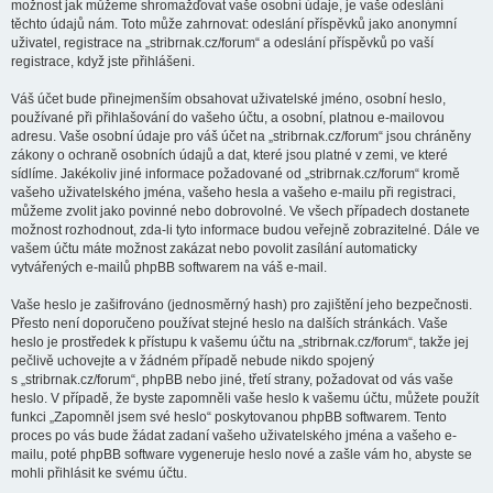
možnost jak můžeme shromažďovat vaše osobní údaje, je vaše odeslání
těchto údajů nám. Toto může zahrnovat: odeslání příspěvků jako anonymní
uživatel, registrace na „stribrnak.cz/forum“ a odeslání příspěvků po vaší
registrace, když jste přihlášeni.
Váš účet bude přinejmenším obsahovat uživatelské jméno, osobní heslo,
používané při přihlašování do vašeho účtu, a osobní, platnou e-mailovou
adresu. Vaše osobní údaje pro váš účet na „stribrnak.cz/forum“ jsou chráněny
zákony o ochraně osobních údajů a dat, které jsou platné v zemi, ve které
sídlíme. Jakékoliv jiné informace požadované od „stribrnak.cz/forum“ kromě
vašeho uživatelského jména, vašeho hesla a vašeho e-mailu při registraci,
můžeme zvolit jako povinné nebo dobrovolné. Ve všech případech dostanete
možnost rozhodnout, zda-li tyto informace budou veřejně zobrazitelné. Dále ve
vašem účtu máte možnost zakázat nebo povolit zasílání automaticky
vytvářených e-mailů phpBB softwarem na váš e-mail.
Vaše heslo je zašifrováno (jednosměrný hash) pro zajištění jeho bezpečnosti.
Přesto není doporučeno používat stejné heslo na dalších stránkách. Vaše
heslo je prostředek k přístupu k vašemu účtu na „stribrnak.cz/forum“, takže jej
pečlivě uchovejte a v žádném případě nebude nikdo spojený
s „stribrnak.cz/forum“, phpBB nebo jiné, třetí strany, požadovat od vás vaše
heslo. V případě, že byste zapomněli vaše heslo k vašemu účtu, můžete použít
funkci „Zapomněl jsem své heslo“ poskytovanou phpBB softwarem. Tento
proces po vás bude žádat zadaní vašeho uživatelského jména a vašeho e-
mailu, poté phpBB software vygeneruje heslo nové a zašle vám ho, abyste se
mohli přihlásit ke svému účtu.