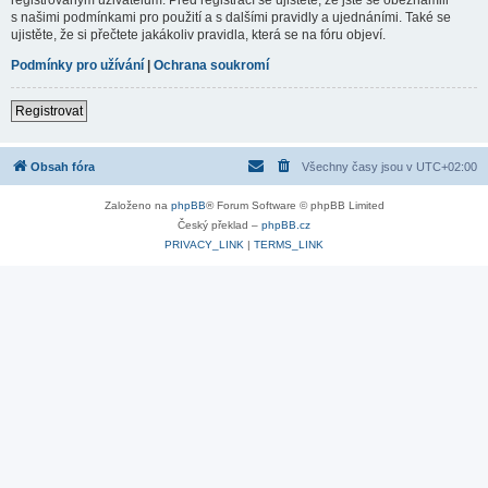
s našimi podmínkami pro použití a s dalšími pravidly a ujednáními. Také se
ujistěte, že si přečtete jakákoliv pravidla, která se na fóru objeví.
Podmínky pro užívání
|
Ochrana soukromí
Registrovat
Obsah fóra
Všechny časy jsou v
UTC+02:00
Založeno na
phpBB
® Forum Software © phpBB Limited
Český překlad –
phpBB.cz
PRIVACY_LINK
|
TERMS_LINK