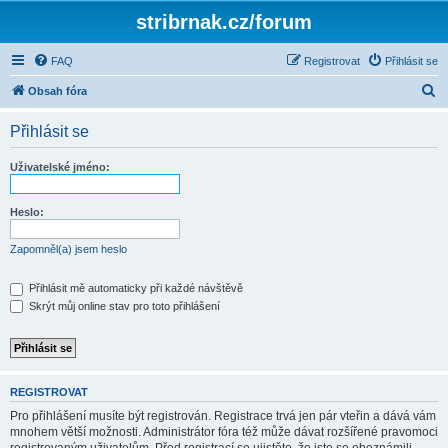
stribrnak.cz/forum
FAQ
Registrovat
Přihlásit se
H
Obsah fóra
l
Přihlásit se
e
d
Uživatelské jméno:
a
t
Heslo:
Zapomněl(a) jsem heslo
Přihlásit mě automaticky při každé návštěvě
Skrýt můj online stav pro toto přihlášení
REGISTROVAT
Pro přihlášení musíte být registrován. Registrace trvá jen pár vteřin a dává vám
mnohem větší možnosti. Administrátor fóra též může dávat rozšířené pravomoci
registrovaným uživatelům. Před registrací se ujistěte, že jste se obeznámili