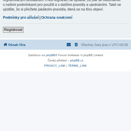
s našimi podmínkami pro použití a s dalšími pravidly a ujednáními. Také se
ujistěte, že si přečtete jakákoliv pravidla, která se na fóru objeví.
Podmínky pro užívání
|
Ochrana soukromí
Registrovat
Obsah fóra
Všechny časy jsou v
UTC+02:00
Založeno na
phpBB
® Forum Software © phpBB Limited
Český překlad –
phpBB.cz
PRIVACY_LINK
|
TERMS_LINK