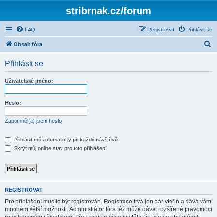
stribrnak.cz/forum
FAQ
Registrovat
Přihlásit se
H
Obsah fóra
l
Přihlásit se
e
d
Uživatelské jméno:
a
t
Heslo:
Zapomněl(a) jsem heslo
Přihlásit mě automaticky při každé návštěvě
Skrýt můj online stav pro toto přihlášení
REGISTROVAT
Pro přihlášení musíte být registrován. Registrace trvá jen pár vteřin a dává vám
mnohem větší možnosti. Administrátor fóra též může dávat rozšířené pravomoci
registrovaným uživatelům. Před registrací se ujistěte, že jste se obeznámili