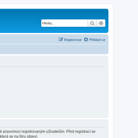
Hledat
Pokročilé hledání
Registrovat
Přihlásit se
né pravomoci registrovaným uživatelům. Před registrací se
která se na fóru objeví.