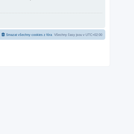
Smazat všechny cookies z fóra
Všechny časy jsou v
UTC+02:00