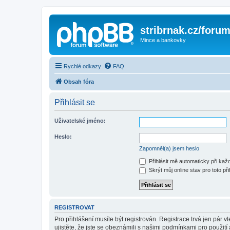
stribrnak.cz/foru
Mince a bankovky
Rychlé odkazy
FAQ
Obsah fóra
Přihlásit se
Uživatelské jméno:
Heslo:
Zapomněl(a) jsem heslo
Přihlásit mě automaticky při ka
Skrýt můj online stav pro toto při
REGISTROVAT
Pro přihlášení musíte být registrován. Registrace trvá jen pár
ujistěte, že jste se obeznámili s našimi podmínkami pro použití a