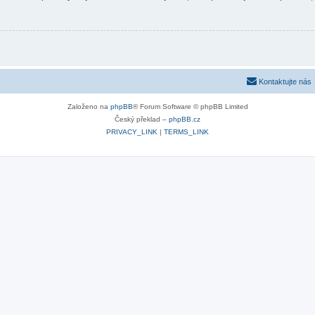
Kontaktujte nás
Založeno na
phpBB
® Forum Software © phpBB Limited
Český překlad –
phpBB.cz
PRIVACY_LINK
|
TERMS_LINK