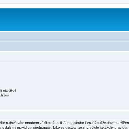
m
ždé návštěvě
hlášení
 vteřin a dává vám mnohem větší možnosti. Administrátor fóra též může dávat rozšíře
 s dalšími pravidly a ujednáními. Také se ujistěte, že si přečtete jakákoliv pravidla, 