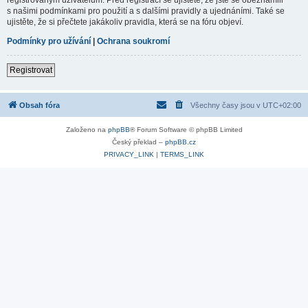
s našimi podmínkami pro použití a s dalšími pravidly a ujednáními. Také se
ujistěte, že si přečtete jakákoliv pravidla, která se na fóru objeví.
Podmínky pro užívání
|
Ochrana soukromí
Registrovat
Obsah fóra
Všechny časy jsou v
UTC+02:00
Založeno na
phpBB
® Forum Software © phpBB Limited
Český překlad –
phpBB.cz
PRIVACY_LINK
|
TERMS_LINK