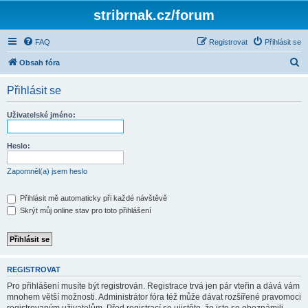
stribrnak.cz/forum
FAQ
Registrovat
Přihlásit se
H
Obsah fóra
l
Přihlásit se
e
d
Uživatelské jméno:
a
t
Heslo:
Zapomněl(a) jsem heslo
Přihlásit mě automaticky při každé návštěvě
Skrýt můj online stav pro toto přihlášení
REGISTROVAT
Pro přihlášení musíte být registrován. Registrace trvá jen pár vteřin a dává vám
mnohem větší možnosti. Administrátor fóra též může dávat rozšířené pravomoci
registrovaným uživatelům. Před registrací se ujistěte, že jste se obeznámili