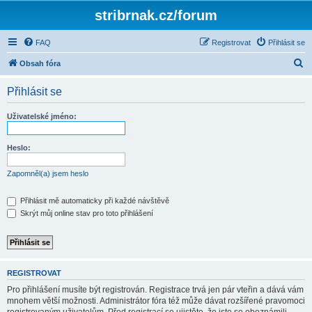
stribrnak.cz/forum
FAQ
Registrovat
Přihlásit se
H
Obsah fóra
l
Přihlásit se
e
d
Uživatelské jméno:
a
t
Heslo:
Zapomněl(a) jsem heslo
Přihlásit mě automaticky při každé návštěvě
Skrýt můj online stav pro toto přihlášení
REGISTROVAT
Pro přihlášení musíte být registrován. Registrace trvá jen pár vteřin a dává vám
mnohem větší možnosti. Administrátor fóra též může dávat rozšířené pravomoci
registrovaným uživatelům. Před registrací se ujistěte, že jste se obeznámili