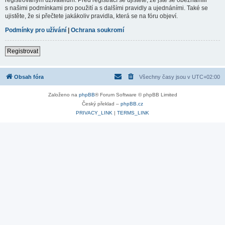
s našimi podmínkami pro použití a s dalšími pravidly a ujednáními. Také se
ujistěte, že si přečtete jakákoliv pravidla, která se na fóru objeví.
Podmínky pro užívání
|
Ochrana soukromí
Registrovat
Obsah fóra
Všechny časy jsou v
UTC+02:00
Založeno na
phpBB
® Forum Software © phpBB Limited
Český překlad –
phpBB.cz
PRIVACY_LINK
|
TERMS_LINK