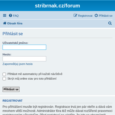
stribrnak.cz/forum
FAQ
Registrovat
Přihlásit se
H
Obsah fóra
l
Přihlásit se
e
d
Uživatelské jméno:
a
t
Heslo:
Zapomněl(a) jsem heslo
Přihlásit mě automaticky při každé návštěvě
Skrýt můj online stav pro toto přihlášení
REGISTROVAT
Pro přihlášení musíte být registrován. Registrace trvá jen pár vteřin a dává vám
mnohem větší možnosti. Administrátor fóra též může dávat rozšířené pravomoci
registrovaným uživatelům. Před registrací se ujistěte, že jste se obeznámili