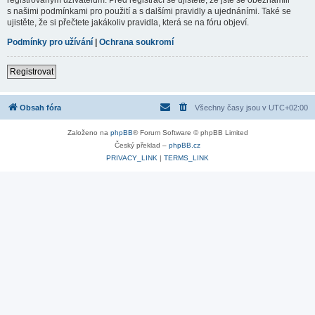
s našimi podmínkami pro použití a s dalšími pravidly a ujednáními. Také se
ujistěte, že si přečtete jakákoliv pravidla, která se na fóru objeví.
Podmínky pro užívání
|
Ochrana soukromí
Registrovat
Obsah fóra
Všechny časy jsou v
UTC+02:00
Založeno na
phpBB
® Forum Software © phpBB Limited
Český překlad –
phpBB.cz
PRIVACY_LINK
|
TERMS_LINK