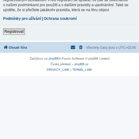
s našimi podmínkami pro použití a s dalšími pravidly a ujednáními. Také se
ujistěte, že si přečtete jakákoliv pravidla, která se na fóru objeví.
Podmínky pro užívání
|
Ochrana soukromí
Registrovat
Obsah fóra
Všechny časy jsou v
UTC+02:00
Založeno na
phpBB
® Forum Software © phpBB Limited
Český překlad –
phpBB.cz
PRIVACY_LINK
|
TERMS_LINK