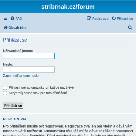
stribrnak.cz/forum
FAQ
Registrovat
Přihlásit se
H
Obsah fóra
l
Přihlásit se
e
d
Uživatelské jméno:
a
t
Heslo:
Zapomněl(a) jsem heslo
Přihlásit mě automaticky při každé návštěvě
Skrýt můj online stav pro toto přihlášení
REGISTROVAT
Pro přihlášení musíte být registrován. Registrace trvá jen pár vteřin a dává vám
mnohem větší možnosti. Administrátor fóra též může dávat rozšířené pravomoci
registrovaným uživatelům. Před registrací se ujistěte, že jste se obeznámili