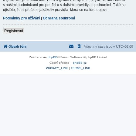
s našimi podmínkami pro použití a s dalšími pravidly a ujednáními. Také se
ujistěte, že si přečtete jakákoliv pravidla, která se na fóru objeví.
Podmínky pro užívání
|
Ochrana soukromí
Registrovat
Obsah fóra
Všechny časy jsou v
UTC+02:00
Založeno na
phpBB
® Forum Software © phpBB Limited
Český překlad –
phpBB.cz
PRIVACY_LINK
|
TERMS_LINK