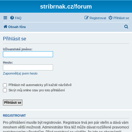
stribrnak.cz/forum
FAQ
Registrovat
Přihlásit se
H
Obsah fóra
l
Přihlásit se
e
d
Uživatelské jméno:
a
t
Heslo:
Zapomněl(a) jsem heslo
Přihlásit mě automaticky při každé návštěvě
Skrýt můj online stav pro toto přihlášení
REGISTROVAT
Pro přihlášení musíte být registrován. Registrace trvá jen pár vteřin a dává vám
mnohem větší možnosti. Administrátor fóra též může dávat rozšířené pravomoci
registrovaným uživatelům. Před registrací se ujistěte, že jste se obeznámili