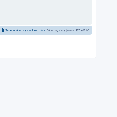
Smazat všechny cookies z fóra
Všechny časy jsou v
UTC+02:00