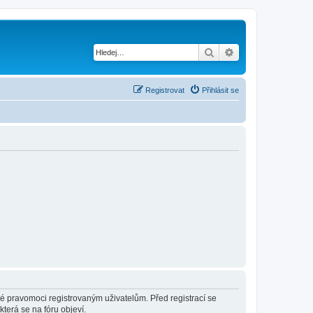
Hledat
Pokročilé hledání
Registrovat
Přihlásit se
né pravomoci registrovaným uživatelům. Před registrací se
která se na fóru objeví.