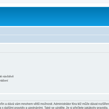
m
ždé návštěvě
hlášení
 vteřin a dává vám mnohem větší možnosti. Administrátor fóra též může dávat rozšíře
 s dalšími pravidly a ujednáními. Také se ujistěte, že si přečtete jakákoliv pravidla, 