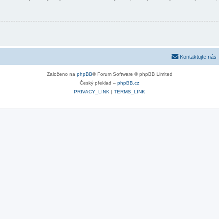
Kontaktujte nás
Založeno na
phpBB
® Forum Software © phpBB Limited
Český překlad –
phpBB.cz
PRIVACY_LINK
|
TERMS_LINK