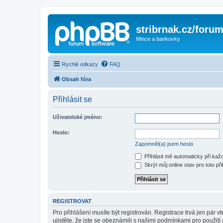
stribrnak.cz/foru
Mince a bankovky
Rychlé odkazy
FAQ
Obsah fóra
Přihlásit se
Uživatelské jméno:
Heslo:
Zapomněl(a) jsem heslo
Přihlásit mě automaticky při ka
Skrýt můj online stav pro toto při
REGISTROVAT
Pro přihlášení musíte být registrován. Registrace trvá jen pár
ujistěte, že jste se obeznámili s našimi podmínkami pro použití a