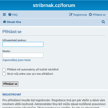
stribrnak.cz/forum
FAQ
Registrovat
Přihlásit se
H
Obsah fóra
l
Přihlásit se
e
d
Uživatelské jméno:
a
t
Heslo:
Zapomněl(a) jsem heslo
Přihlásit mě automaticky při každé návštěvě
Skrýt můj online stav pro toto přihlášení
REGISTROVAT
Pro přihlášení musíte být registrován. Registrace trvá jen pár vteřin a dává vám
mnohem větší možnosti. Administrátor fóra též může dávat rozšířené pravomoci
registrovaným uživatelům. Před registrací se ujistěte, že jste se obeznámili