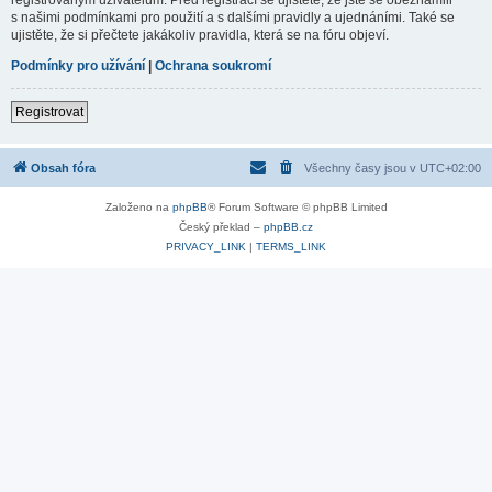
s našimi podmínkami pro použití a s dalšími pravidly a ujednáními. Také se
ujistěte, že si přečtete jakákoliv pravidla, která se na fóru objeví.
Podmínky pro užívání
|
Ochrana soukromí
Registrovat
Obsah fóra
Všechny časy jsou v
UTC+02:00
Založeno na
phpBB
® Forum Software © phpBB Limited
Český překlad –
phpBB.cz
PRIVACY_LINK
|
TERMS_LINK