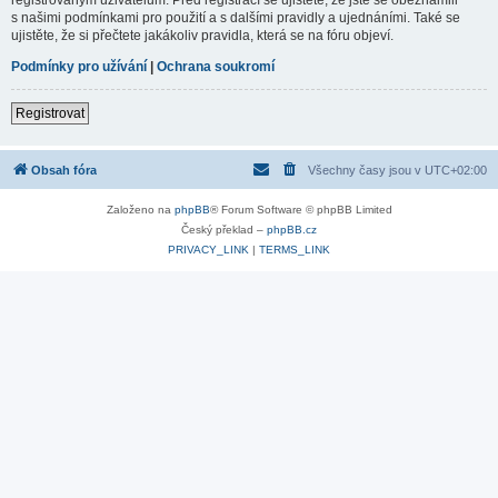
s našimi podmínkami pro použití a s dalšími pravidly a ujednáními. Také se
ujistěte, že si přečtete jakákoliv pravidla, která se na fóru objeví.
Podmínky pro užívání
|
Ochrana soukromí
Registrovat
Obsah fóra
Všechny časy jsou v
UTC+02:00
Založeno na
phpBB
® Forum Software © phpBB Limited
Český překlad –
phpBB.cz
PRIVACY_LINK
|
TERMS_LINK