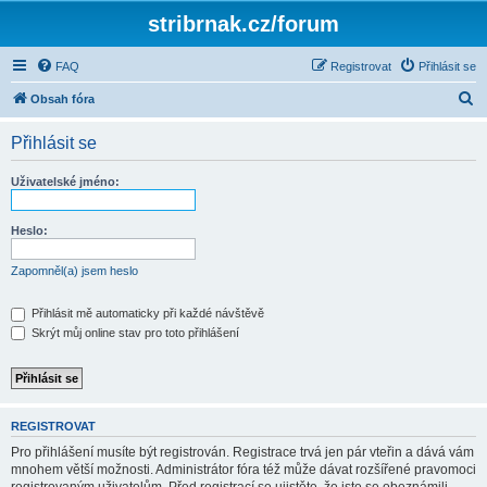
stribrnak.cz/forum
FAQ
Registrovat
Přihlásit se
H
Obsah fóra
l
Přihlásit se
e
d
Uživatelské jméno:
a
t
Heslo:
Zapomněl(a) jsem heslo
Přihlásit mě automaticky při každé návštěvě
Skrýt můj online stav pro toto přihlášení
REGISTROVAT
Pro přihlášení musíte být registrován. Registrace trvá jen pár vteřin a dává vám
mnohem větší možnosti. Administrátor fóra též může dávat rozšířené pravomoci
registrovaným uživatelům. Před registrací se ujistěte, že jste se obeznámili