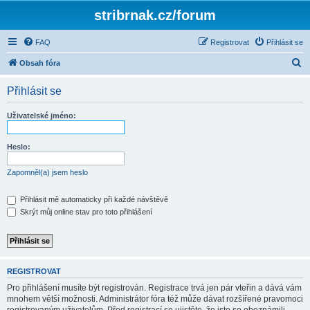
stribrnak.cz/forum
FAQ
Registrovat
Přihlásit se
H
Obsah fóra
l
Přihlásit se
e
d
Uživatelské jméno:
a
t
Heslo:
Zapomněl(a) jsem heslo
Přihlásit mě automaticky při každé návštěvě
Skrýt můj online stav pro toto přihlášení
REGISTROVAT
Pro přihlášení musíte být registrován. Registrace trvá jen pár vteřin a dává vám
mnohem větší možnosti. Administrátor fóra též může dávat rozšířené pravomoci
registrovaným uživatelům. Před registrací se ujistěte, že jste se obeznámili