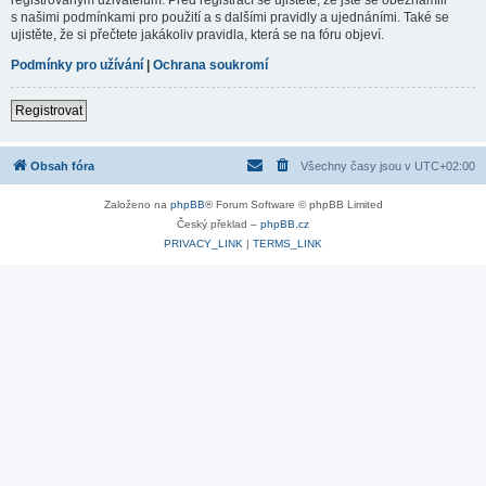
s našimi podmínkami pro použití a s dalšími pravidly a ujednáními. Také se
ujistěte, že si přečtete jakákoliv pravidla, která se na fóru objeví.
Podmínky pro užívání
|
Ochrana soukromí
Registrovat
Obsah fóra
Všechny časy jsou v
UTC+02:00
Založeno na
phpBB
® Forum Software © phpBB Limited
Český překlad –
phpBB.cz
PRIVACY_LINK
|
TERMS_LINK