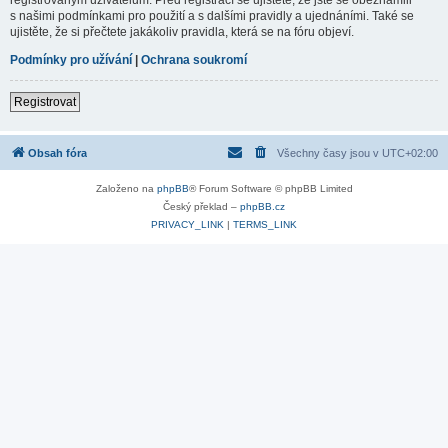
s našimi podmínkami pro použití a s dalšími pravidly a ujednáními. Také se
ujistěte, že si přečtete jakákoliv pravidla, která se na fóru objeví.
Podmínky pro užívání
|
Ochrana soukromí
Registrovat
Obsah fóra
Všechny časy jsou v
UTC+02:00
Založeno na
phpBB
® Forum Software © phpBB Limited
Český překlad –
phpBB.cz
PRIVACY_LINK
|
TERMS_LINK