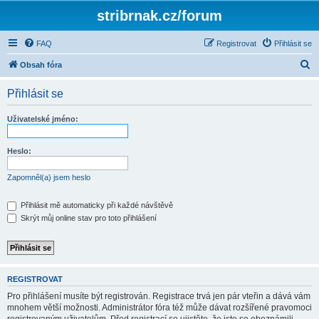
stribrnak.cz/forum
FAQ
Registrovat
Přihlásit se
H
Obsah fóra
l
Přihlásit se
e
d
Uživatelské jméno:
a
t
Heslo:
Zapomněl(a) jsem heslo
Přihlásit mě automaticky při každé návštěvě
Skrýt můj online stav pro toto přihlášení
REGISTROVAT
Pro přihlášení musíte být registrován. Registrace trvá jen pár vteřin a dává vám
mnohem větší možnosti. Administrátor fóra též může dávat rozšířené pravomoci
registrovaným uživatelům. Před registrací se ujistěte, že jste se obeznámili