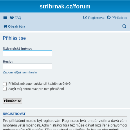
stribrnak.cz/forum
FAQ
Registrovat
Přihlásit se
H
Obsah fóra
l
Přihlásit se
e
d
Uživatelské jméno:
a
t
Heslo:
Zapomněl(a) jsem heslo
Přihlásit mě automaticky při každé návštěvě
Skrýt můj online stav pro toto přihlášení
REGISTROVAT
Pro přihlášení musíte být registrován. Registrace trvá jen pár vteřin a dává vám
mnohem větší možnosti. Administrátor fóra též může dávat rozšířené pravomoci
registrovaným uživatelům. Před registrací se ujistěte, že jste se obeznámili