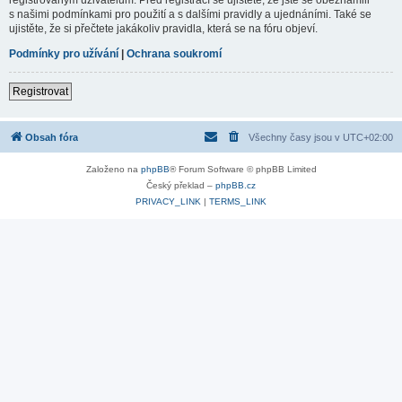
s našimi podmínkami pro použití a s dalšími pravidly a ujednáními. Také se
ujistěte, že si přečtete jakákoliv pravidla, která se na fóru objeví.
Podmínky pro užívání
|
Ochrana soukromí
Registrovat
Obsah fóra
Všechny časy jsou v
UTC+02:00
Založeno na
phpBB
® Forum Software © phpBB Limited
Český překlad –
phpBB.cz
PRIVACY_LINK
|
TERMS_LINK