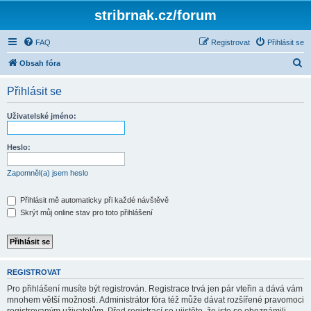
stribrnak.cz/forum
FAQ
Registrovat
Přihlásit se
H
Obsah fóra
l
Přihlásit se
e
d
Uživatelské jméno:
a
t
Heslo:
Zapomněl(a) jsem heslo
Přihlásit mě automaticky při každé návštěvě
Skrýt můj online stav pro toto přihlášení
REGISTROVAT
Pro přihlášení musíte být registrován. Registrace trvá jen pár vteřin a dává vám
mnohem větší možnosti. Administrátor fóra též může dávat rozšířené pravomoci
registrovaným uživatelům. Před registrací se ujistěte, že jste se obeznámili