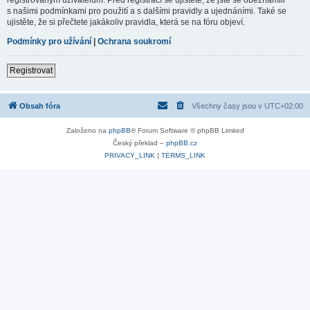
s našimi podmínkami pro použití a s dalšími pravidly a ujednáními. Také se
ujistěte, že si přečtete jakákoliv pravidla, která se na fóru objeví.
Podmínky pro užívání
|
Ochrana soukromí
Registrovat
Obsah fóra
Všechny časy jsou v
UTC+02:00
Založeno na
phpBB
® Forum Software © phpBB Limited
Český překlad –
phpBB.cz
PRIVACY_LINK
|
TERMS_LINK