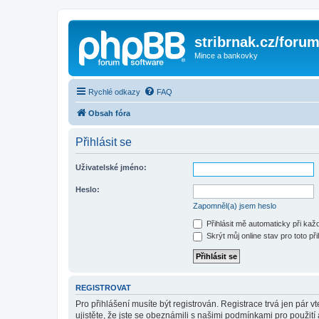
stribrnak.cz/foru
Mince a bankovky
Rychlé odkazy
FAQ
Obsah fóra
Přihlásit se
Uživatelské jméno:
Heslo:
Zapomněl(a) jsem heslo
Přihlásit mě automaticky při ka
Skrýt můj online stav pro toto při
REGISTROVAT
Pro přihlášení musíte být registrován. Registrace trvá jen pár
ujistěte, že jste se obeznámili s našimi podmínkami pro použití a