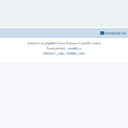
Kontaktujte nás
Založeno na
phpBB
® Forum Software © phpBB Limited
Český překlad –
phpBB.cz
PRIVACY_LINK
|
TERMS_LINK