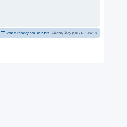
Smazat všechny cookies z fóra
Všechny časy jsou v
UTC+02:00