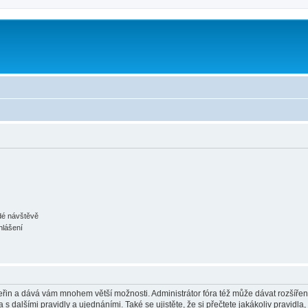
m
ždé návštěvě
hlášení
 vteřin a dává vám mnohem větší možnosti. Administrátor fóra též může dávat rozšíře
 s dalšími pravidly a ujednáními. Také se ujistěte, že si přečtete jakákoliv pravidla, 