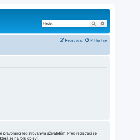
Hledat
Pokročilé hledání
Registrovat
Přihlásit se
né pravomoci registrovaným uživatelům. Před registrací se
která se na fóru objeví.